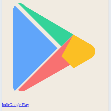
İndir
Google Play