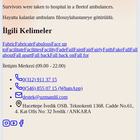
Survivors were taken to hospital in a
fleet
of ambulances.
Hayatta kalanlar ambulans
filosuyla
hastaneye götürüldü.
İlgili Kelimeler
Fabric
Fabricate
Fabulous
Face up
to
Facilitate
Facilities
Facility
Fade
Fail
Faint
Fair
Fairly
Faith
Fake
Fall
Fall
about
Fall apart
Fall back
Fall back on
Fall for
İletişim Merkezi (09.00 - 22.00)
0(312) 911 37 15
0(546) 855 07 15
(WhatsApp)
destek@uzmandil.com
Hacettepe İvedik OSB. Teknokenti 1368. Cadde No.61,
4. Kat Ofis No: 32 İvedik / ANKARA