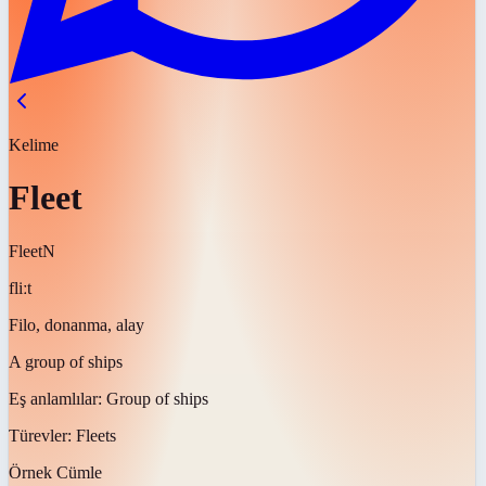
Kelime
Fleet
Fleet
N
fliːt
Filo, donanma, alay
A group of ships
Eş anlamlılar:
Group of ships
Türevler:
Fleets
Örnek Cümle