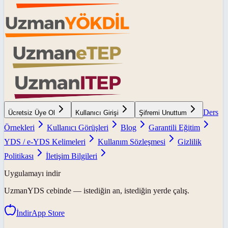
Ders
Ücretsiz Üye Ol
Kullanıcı Girişi
Şifremi Unuttum
Örnekleri
Kullanıcı Görüşleri
Blog
Garantili Eğitim
YDS / e-YDS Kelimeleri
Kullanım Sözleşmesi
Gizlilik
Politikası
İletişim Bilgileri
Uygulamayı indir
UzmanYDS
cebinde — istediğin an, istediğin yerde çalış.
İndir
App Store