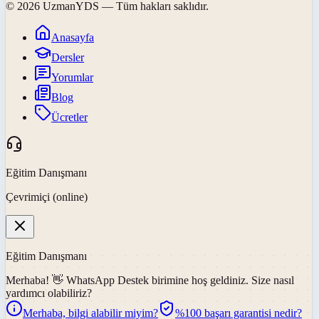
©
2026
UzmanYDS
— Tüm hakları saklıdır.
Anasayfa
Dersler
Yorumlar
Blog
Ücretler
Eğitim Danışmanı
Çevrimiçi (online)
Eğitim Danışmanı
Merhaba! 👋
WhatsApp Destek
birimine hoş geldiniz. Size nasıl
yardımcı olabiliriz?
Merhaba, bilgi alabilir miyim?
%100 başarı garantisi nedir?