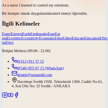
As a nurse I learned to control my
emotions
.
Bir hemşire olarak
duygularımı
kontrol etmeyi öğrendim.
İlgili Kelimeler
Eager
Earnest
Earth
Earthquake
Ease
Eat
out
Eccentric
Eccentricity
Economic
Edge
Editor
Educate
Education
Effec
on
Eject
İletişim Merkezi (09.00 - 22.00)
0(312) 911 37 15
0(546) 855 07 15
(WhatsApp)
destek@uzmandil.com
Hacettepe İvedik OSB. Teknokenti 1368. Cadde No.61,
4. Kat Ofis No: 32 İvedik / ANKARA