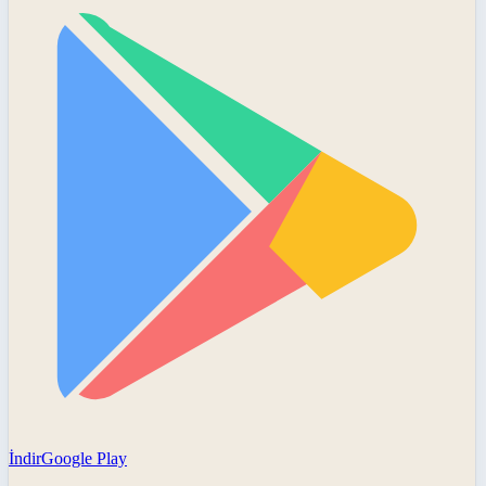
İndir
Google Play