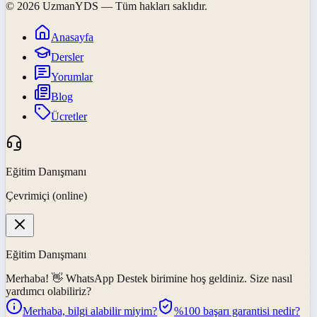
©
2026
UzmanYDS
— Tüm hakları saklıdır.
Anasayfa
Dersler
Yorumlar
Blog
Ücretler
Eğitim Danışmanı
Çevrimiçi (online)
Eğitim Danışmanı
Merhaba! 👋
WhatsApp Destek
birimine hoş geldiniz. Size nasıl
yardımcı olabiliriz?
Merhaba, bilgi alabilir miyim?
%100 başarı garantisi nedir?