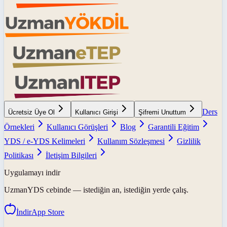
Ders
Ücretsiz Üye Ol
Kullanıcı Girişi
Şifremi Unuttum
Örnekleri
Kullanıcı Görüşleri
Blog
Garantili Eğitim
YDS / e-YDS Kelimeleri
Kullanım Sözleşmesi
Gizlilik
Politikası
İletişim Bilgileri
Uygulamayı indir
UzmanYDS
cebinde — istediğin an, istediğin yerde çalış.
İndir
App Store