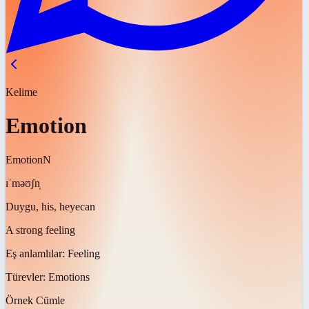
Kelime
Emotion
Emotion
N
ɪˈməʊʃn̩
Duygu, his, heyecan
A strong feeling
Eş anlamlılar:
Feeling
Türevler:
Emotions
Örnek Cümle