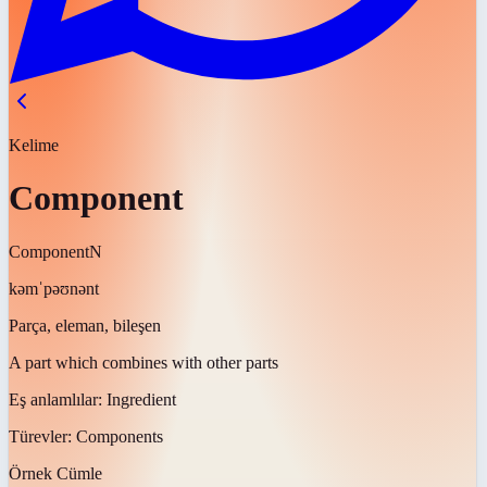
Kelime
Component
Component
N
kəmˈpəʊnənt
Parça, eleman, bileşen
A part which combines with other parts
Eş anlamlılar:
Ingredient
Türevler:
Components
Örnek Cümle