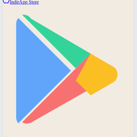
İndir
App Store