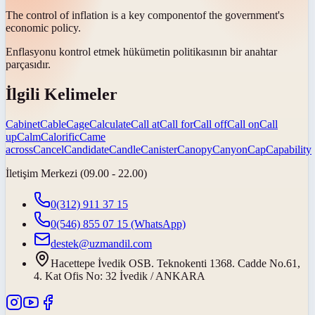
The control of inflation is a key
component
of the government's
economic policy.
Enflasyonu kontrol etmek hükümetin politikasının bir anahtar
parçasıdır
.
İlgili Kelimeler
Cabinet
Cable
Cage
Calculate
Call at
Call for
Call off
Call on
Call
up
Calm
Calorific
Came
across
Cancel
Candidate
Candle
Canister
Canopy
Canyon
Cap
Capability
İletişim Merkezi (09.00 - 22.00)
0(312) 911 37 15
0(546) 855 07 15
(WhatsApp)
destek@uzmandil.com
Hacettepe İvedik OSB. Teknokenti 1368. Cadde No.61,
4. Kat Ofis No: 32 İvedik / ANKARA