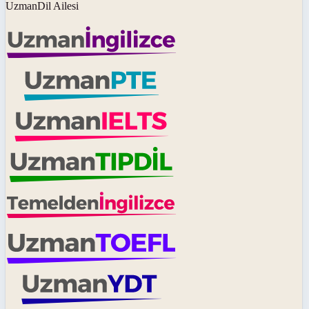
UzmanDil Ailesi