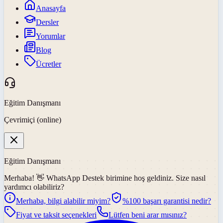
Anasayfa
Dersler
Yorumlar
Blog
Ücretler
Eğitim Danışmanı
Çevrimiçi (online)
Eğitim Danışmanı
Merhaba! 👋
WhatsApp Destek
birimine hoş geldiniz. Size nasıl
yardımcı olabiliriz?
Merhaba, bilgi alabilir miyim?
%100 başarı garantisi nedir?
Fiyat ve taksit seçenekleri
Lütfen beni arar mısınız?