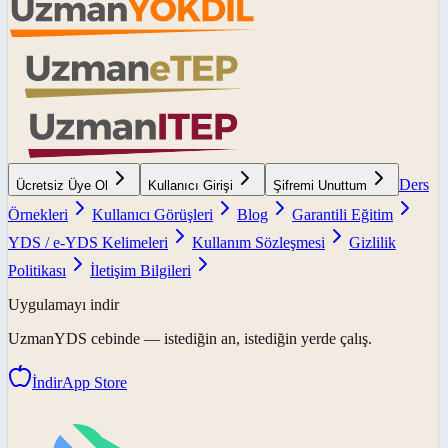
Ders
Ücretsiz Üye Ol
Kullanıcı Girişi
Şifremi Unuttum
Örnekleri
Kullanıcı Görüşleri
Blog
Garantili Eğitim
YDS / e-YDS Kelimeleri
Kullanım Sözleşmesi
Gizlilik
Politikası
İletişim Bilgileri
Uygulamayı indir
UzmanYDS
cebinde — istediğin an, istediğin yerde çalış.
İndir
App Store