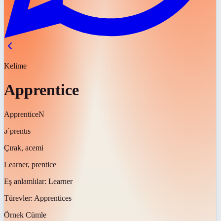
Kelime
Apprentice
Apprentice
N
əˈprentɪs
Çırak, acemi
Learner, prentice
Eş anlamlılar:
Learner
Türevler:
Apprentices
Örnek Cümle