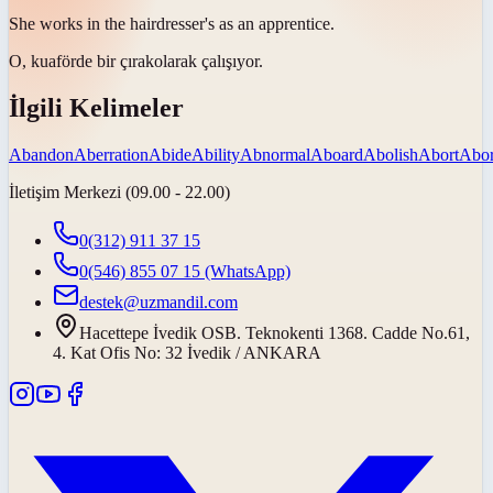
She works in the hairdresser's as an
apprentice
.
O, kuaförde bir
çırak
olarak çalışıyor.
İlgili Kelimeler
Abandon
Aberration
Abide
Ability
Abnormal
Aboard
Abolish
Abort
Abor
İletişim Merkezi (09.00 - 22.00)
0(312) 911 37 15
0(546) 855 07 15
(WhatsApp)
destek@uzmandil.com
Hacettepe İvedik OSB. Teknokenti 1368. Cadde No.61,
4. Kat Ofis No: 32 İvedik / ANKARA