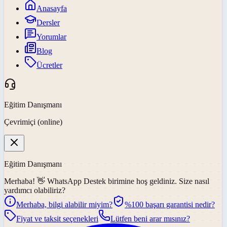
Anasayfa
Dersler
Yorumlar
Blog
Ücretler
Eğitim Danışmanı
Çevrimiçi (online)
Eğitim Danışmanı
Merhaba! 👋
WhatsApp Destek
birimine hoş geldiniz. Size nasıl
yardımcı olabiliriz?
Merhaba, bilgi alabilir miyim?
%100 başarı garantisi nedir?
Fiyat ve taksit seçenekleri
Lütfen beni arar mısınız?