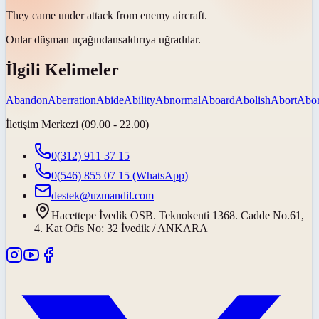
They came under attack from enemy
aircraft
.
Onlar düşman
uçağından
saldırıya uğradılar.
İlgili Kelimeler
Abandon
Aberration
Abide
Ability
Abnormal
Aboard
Abolish
Abort
Abor
İletişim Merkezi (09.00 - 22.00)
0(312) 911 37 15
0(546) 855 07 15
(WhatsApp)
destek@uzmandil.com
Hacettepe İvedik OSB. Teknokenti 1368. Cadde No.61,
4. Kat Ofis No: 32 İvedik / ANKARA