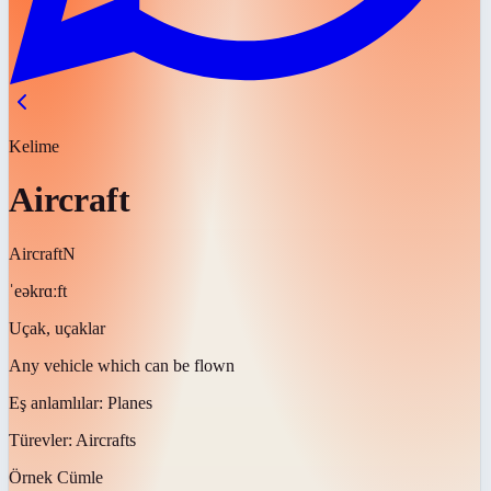
Kelime
Aircraft
Aircraft
N
ˈeəkrɑːft
Uçak, uçaklar
Any vehicle which can be flown
Eş anlamlılar:
Planes
Türevler:
Aircrafts
Örnek Cümle