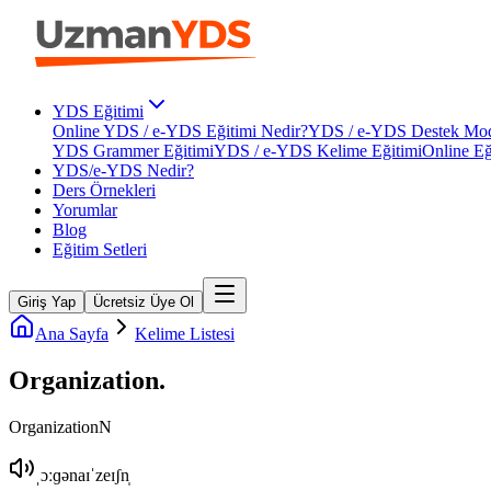
YDS Eğitimi
Online YDS / e-YDS Eğitimi Nedir?
YDS / e-YDS Destek Mod
YDS Grammer Eğitimi
YDS / e-YDS Kelime Eğitimi
Online Eğ
YDS/e-YDS Nedir?
Ders Örnekleri
Yorumlar
Blog
Eğitim Setleri
Giriş Yap
Ücretsiz Üye Ol
Ana Sayfa
Kelime Listesi
Organization
.
Organization
N
ˌɔːɡənaɪˈzeɪʃn̩