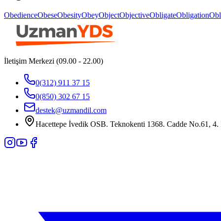
Obedience
Obese
Obesity
Obey
Object
Objective
Obligate
Obligation
Obl
İletişim Merkezi (09.00 - 22.00)
0(312) 911 37 15
0(850) 302 67 15
destek@uzmandil.com
Hacettepe İvedik OSB. Teknokenti 1368. Cadde No.61, 4