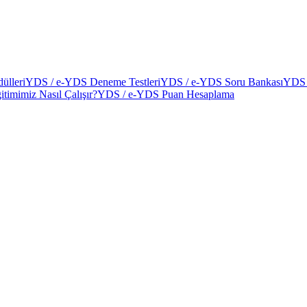
ülleri
YDS / e-YDS Deneme Testleri
YDS / e-YDS Soru Bankası
YDS 
itimimiz Nasıl Çalışır?
YDS / e-YDS Puan Hesaplama