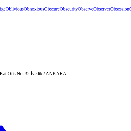
ige
Oblivious
Obnoxious
Obscure
Obscurity
Observe
Observer
Obsession
. Kat Ofis No: 32 İvedik / ANKARA