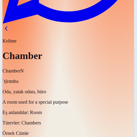
Kelime
Chamber
Chamber
N
ˈtʃeɪmbə
Oda, yatak odası, büro
A room used for a special purpose
Eş anlamlılar:
Room
Türevler:
Chambers
Örnek Cümle