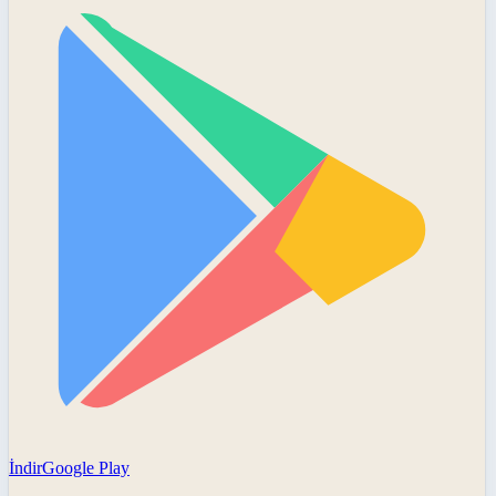
İndir
Google Play