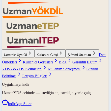
Ders
Ücretsiz Üye Ol
Kullanıcı Girişi
Şifremi Unuttum
Örnekleri
Kullanıcı Görüşleri
Blog
Garantili Eğitim
YDS / e-YDS Kelimeleri
Kullanım Sözleşmesi
Gizlilik
Politikası
İletişim Bilgileri
Uygulamayı indir
UzmanYDS
cebinde — istediğin an, istediğin yerde çalış.
İndir
App Store