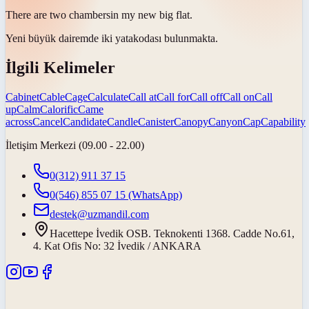
There are two
chambers
in my new big flat.
Yeni büyük dairemde iki
yatak
odası bulunmakta.
İlgili Kelimeler
Cabinet
Cable
Cage
Calculate
Call at
Call for
Call off
Call on
Call
up
Calm
Calorific
Came
across
Cancel
Candidate
Candle
Canister
Canopy
Canyon
Cap
Capability
İletişim Merkezi (09.00 - 22.00)
0(312) 911 37 15
0(546) 855 07 15
(WhatsApp)
destek@uzmandil.com
Hacettepe İvedik OSB. Teknokenti 1368. Cadde No.61,
4. Kat Ofis No: 32 İvedik / ANKARA