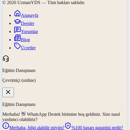
©
2026
UzmanYDS
— Tüm hakları saklıdır.
Anasayfa
Dersler
Yorumlar
Blog
Ücretler
Eğitim Danışmanı
Çevrimiçi (online)
Eğitim Danışmanı
Merhaba! 👋
WhatsApp Destek
birimine hoş geldiniz. Size nasıl
yardımcı olabiliriz?
Merhaba, bilgi alabilir miyim?
%100 başarı garantisi nedir?