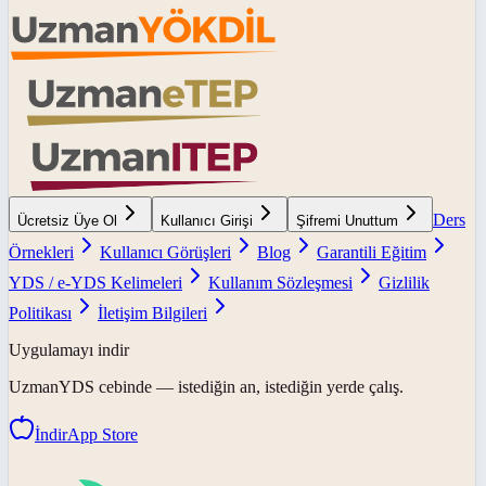
Ders
Ücretsiz Üye Ol
Kullanıcı Girişi
Şifremi Unuttum
Örnekleri
Kullanıcı Görüşleri
Blog
Garantili Eğitim
YDS / e-YDS Kelimeleri
Kullanım Sözleşmesi
Gizlilik
Politikası
İletişim Bilgileri
Uygulamayı indir
UzmanYDS
cebinde — istediğin an, istediğin yerde çalış.
İndir
App Store