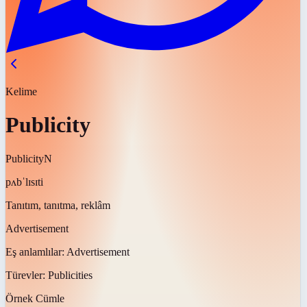
Kelime
Publicity
Publicity
N
pʌbˈlɪsɪti
Tanıtım, tanıtma, reklâm
Advertisement
Eş anlamlılar:
Advertisement
Türevler:
Publicities
Örnek Cümle