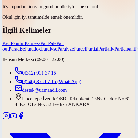
It's important to gain good
publicity
for the school.
Okul için iyi
tanıtım
elde etmek önemlidir.
İlgili Kelimeler
Pact
Painful
Painless
Pair
Pale
Pan
out
Paradise
Paradox
Paralyse
Paralyze
Parcel
Partial
Partially
Participant
P
İletişim Merkezi (09.00 - 22.00)
0(312) 911 37 15
0(546) 855 07 15
(WhatsApp)
destek@uzmandil.com
Hacettepe İvedik OSB. Teknokenti 1368. Cadde No.61,
4. Kat Ofis No: 32 İvedik / ANKARA