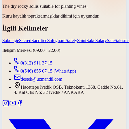
The dry rocky
soil
is suitable for planting vines.
Kuru kayalık
toprak
sarmaşıklar dikimi için uygundur.
İlgili Kelimeler
Sabotage
Sacred
Sacrifice
Safeguard
Safety
Saint
Sake
Salary
Sale
Salesm
İletişim Merkezi (09.00 - 22.00)
0(312) 911 37 15
0(546) 855 07 15
(WhatsApp)
destek@uzmandil.com
Hacettepe İvedik OSB. Teknokenti 1368. Cadde No.61,
4. Kat Ofis No: 32 İvedik / ANKARA