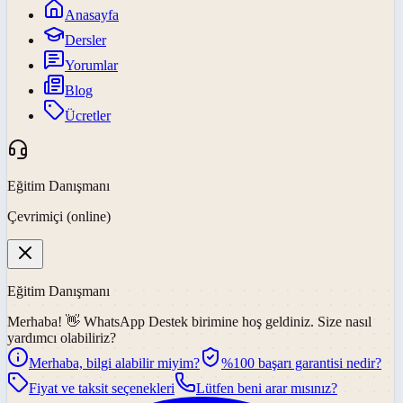
Anasayfa
Dersler
Yorumlar
Blog
Ücretler
Eğitim Danışmanı
Çevrimiçi (online)
Eğitim Danışmanı
Merhaba! 👋
WhatsApp Destek
birimine hoş geldiniz. Size nasıl
yardımcı olabiliriz?
Merhaba, bilgi alabilir miyim?
%100 başarı garantisi nedir?
Fiyat ve taksit seçenekleri
Lütfen beni arar mısınız?