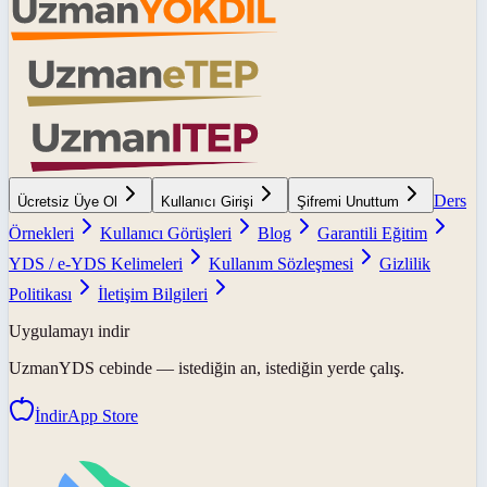
Ders
Ücretsiz Üye Ol
Kullanıcı Girişi
Şifremi Unuttum
Örnekleri
Kullanıcı Görüşleri
Blog
Garantili Eğitim
YDS / e-YDS Kelimeleri
Kullanım Sözleşmesi
Gizlilik
Politikası
İletişim Bilgileri
Uygulamayı indir
UzmanYDS
cebinde — istediğin an, istediğin yerde çalış.
İndir
App Store