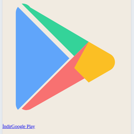
İndir
Google Play