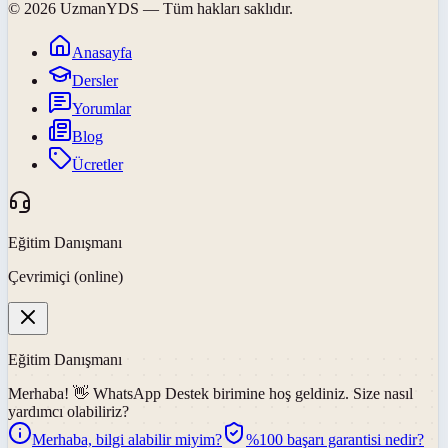
©
2026
UzmanYDS
— Tüm hakları saklıdır.
Anasayfa
Dersler
Yorumlar
Blog
Ücretler
Eğitim Danışmanı
Çevrimiçi (online)
Eğitim Danışmanı
Merhaba! 👋
WhatsApp Destek
birimine hoş geldiniz. Size nasıl
yardımcı olabiliriz?
Merhaba, bilgi alabilir miyim?
%100 başarı garantisi nedir?