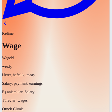
Kelime
Wage
Wage
N
weɪdʒ
Ücret, haftalık, maaş
Salary, payment, earnings
Eş anlamlılar:
Salary
Türevler:
wages
Örnek Cümle