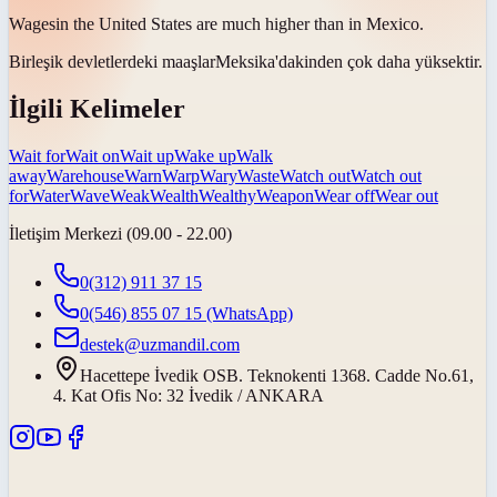
Wages
in the United States are much higher than in Mexico.
Birleşik devletlerdeki
maaşlar
Meksika'dakinden çok daha yüksektir.
İlgili Kelimeler
Wait for
Wait on
Wait up
Wake up
Walk
away
Warehouse
Warn
Warp
Wary
Waste
Watch out
Watch out
for
Water
Wave
Weak
Wealth
Wealthy
Weapon
Wear off
Wear out
İletişim Merkezi (09.00 - 22.00)
0(312) 911 37 15
0(546) 855 07 15
(WhatsApp)
destek@uzmandil.com
Hacettepe İvedik OSB. Teknokenti 1368. Cadde No.61,
4. Kat Ofis No: 32 İvedik / ANKARA