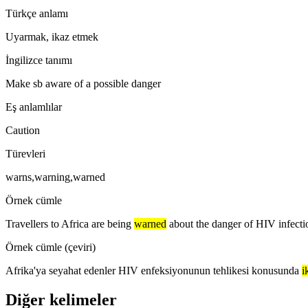
Türkçe anlamı
Uyarmak, ikaz etmek
İngilizce tanımı
Make sb aware of a possible danger
Eş anlamlılar
Caution
Türevleri
warns,warning,warned
Örnek cümle
Travellers to Africa are being
warned
about the danger of HIV infecti
Örnek cümle (çeviri)
Afrika'ya seyahat edenler HIV enfeksiyonunun tehlikesi konusunda
i
Diğer kelimeler