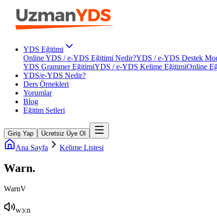
YDS Eğitimi
Online YDS / e-YDS Eğitimi Nedir?
YDS / e-YDS Destek Mod
YDS Grammer Eğitimi
YDS / e-YDS Kelime Eğitimi
Online Eğ
YDS/e-YDS Nedir?
Ders Örnekleri
Yorumlar
Blog
Eğitim Setleri
Giriş Yap
Ücretsiz Üye Ol
Ana Sayfa
Kelime Listesi
Warn
.
Warn
V
wɔːn