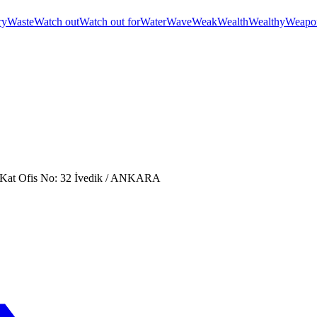
ry
Waste
Watch out
Watch out for
Water
Wave
Weak
Wealth
Wealthy
Weapo
. Kat Ofis No: 32 İvedik / ANKARA