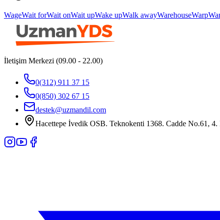
Wage
Wait for
Wait on
Wait up
Wake up
Walk away
Warehouse
Warp
Wa
İletişim Merkezi (09.00 - 22.00)
0(312) 911 37 15
0(850) 302 67 15
destek@uzmandil.com
Hacettepe İvedik OSB. Teknokenti 1368. Cadde No.61, 4