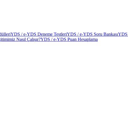
ülleri
YDS / e-YDS Deneme Testleri
YDS / e-YDS Soru Bankası
YDS 
itimimiz Nasıl Çalışır?
YDS / e-YDS Puan Hesaplama