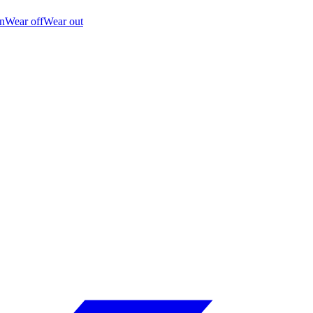
n
Wear off
Wear out