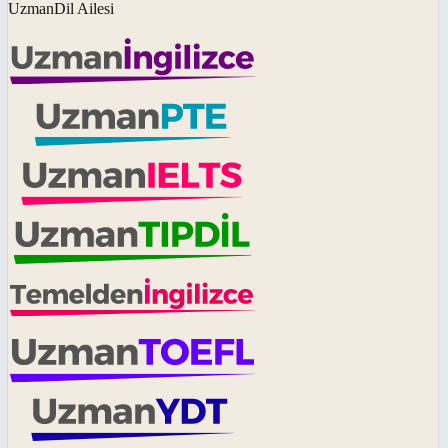
UzmanDil Ailesi