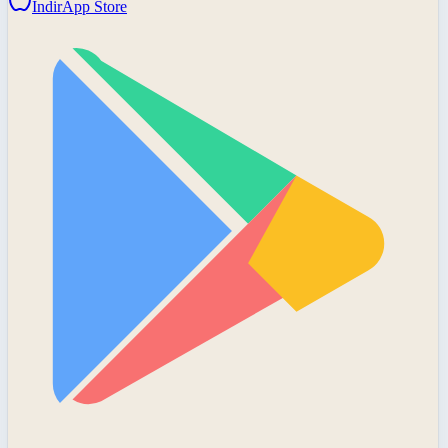
İndir
App Store