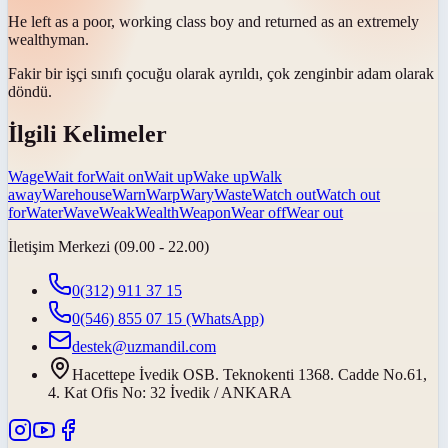
He left as a poor, working class boy and returned as an extremely
wealthy
man.
Fakir bir işçi sınıfı çocuğu olarak ayrıldı, çok
zengin
bir adam olarak
döndü.
İlgili Kelimeler
Wage
Wait for
Wait on
Wait up
Wake up
Walk
away
Warehouse
Warn
Warp
Wary
Waste
Watch out
Watch out
for
Water
Wave
Weak
Wealth
Weapon
Wear off
Wear out
İletişim Merkezi (09.00 - 22.00)
0(312) 911 37 15
0(546) 855 07 15
(WhatsApp)
destek@uzmandil.com
Hacettepe İvedik OSB. Teknokenti 1368. Cadde No.61,
4. Kat Ofis No: 32 İvedik / ANKARA