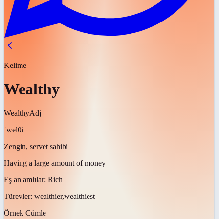
Kelime
Wealthy
Wealthy
Adj
ˈwelθi
Zengin, servet sahibi
Having a large amount of money
Eş anlamlılar:
Rich
Türevler:
wealthier,wealthiest
Örnek Cümle