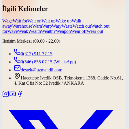
İlgili Kelimeler
Wage
Wait for
Wait on
Wait up
Wake up
Walk
away
Warehouse
Warn
Warp
Wary
Waste
Watch out
Watch out
for
Wave
Weak
Wealth
Wealthy
Weapon
Wear off
Wear out
İletişim Merkezi (09.00 - 22.00)
0(312) 911 37 15
0(546) 855 07 15
(WhatsApp)
destek@uzmandil.com
Hacettepe İvedik OSB. Teknokenti 1368. Cadde No.61,
4. Kat Ofis No: 32 İvedik / ANKARA