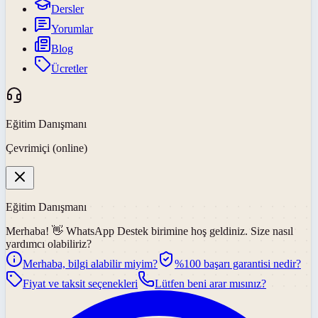
Dersler
Yorumlar
Blog
Ücretler
Eğitim Danışmanı
Çevrimiçi (online)
Eğitim Danışmanı
Merhaba! 👋
WhatsApp Destek
birimine hoş geldiniz. Size nasıl
yardımcı olabiliriz?
Merhaba, bilgi alabilir miyim?
%100 başarı garantisi nedir?
Fiyat ve taksit seçenekleri
Lütfen beni arar mısınız?