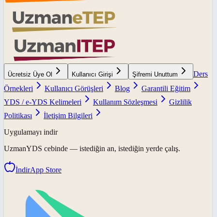
Ders
Ücretsiz Üye Ol
Kullanıcı Girişi
Şifremi Unuttum
Örnekleri
Kullanıcı Görüşleri
Blog
Garantili Eğitim
YDS / e-YDS Kelimeleri
Kullanım Sözleşmesi
Gizlilik
Politikası
İletişim Bilgileri
Uygulamayı indir
UzmanYDS
cebinde — istediğin an, istediğin yerde çalış.
İndir
App Store