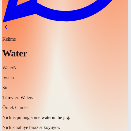
Kelime
Water
Water
N
ˈwɔːtə
Su
Türevler:
Waters
Örnek Cümle
Nick is putting some
water
in the jug.
Nick sürahiye biraz
su
koyuyor.