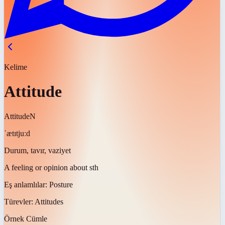
Kelime
Attitude
Attitude
N
ˈætɪtjuːd
Durum, tavır, vaziyet
A feeling or opinion about sth
Eş anlamlılar:
Posture
Türevler:
Attitudes
Örnek Cümle