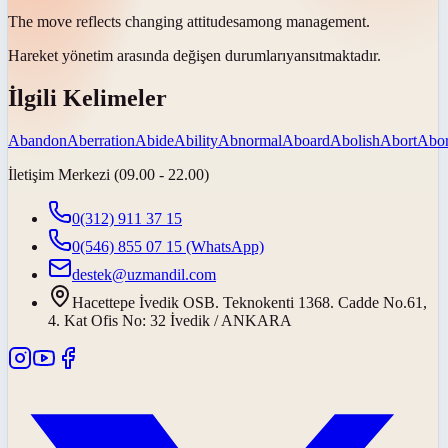
The move reflects changing
attitudes
among management.
Hareket yönetim arasında değişen
durumları
yansıtmaktadır.
İlgili Kelimeler
Abandon
Aberration
Abide
Ability
Abnormal
Aboard
Abolish
Abort
Abor
İletişim Merkezi (09.00 - 22.00)
0(312) 911 37 15
0(546) 855 07 15
(WhatsApp)
destek@uzmandil.com
Hacettepe İvedik OSB. Teknokenti 1368. Cadde No.61,
4. Kat Ofis No: 32 İvedik / ANKARA