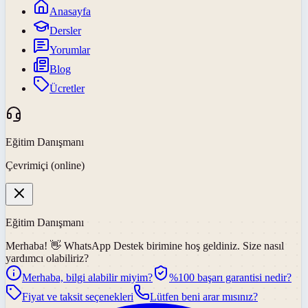
Anasayfa
Dersler
Yorumlar
Blog
Ücretler
Eğitim Danışmanı
Çevrimiçi (online)
Eğitim Danışmanı
Merhaba! 👋
WhatsApp Destek
birimine hoş geldiniz. Size nasıl
yardımcı olabiliriz?
Merhaba, bilgi alabilir miyim?
%100 başarı garantisi nedir?
Fiyat ve taksit seçenekleri
Lütfen beni arar mısınız?