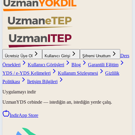
Ders
Ücretsiz Üye Ol
Kullanıcı Girişi
Şifremi Unuttum
Örnekleri
Kullanıcı Görüşleri
Blog
Garantili Eğitim
YDS / e-YDS Kelimeleri
Kullanım Sözleşmesi
Gizlilik
Politikası
İletişim Bilgileri
Uygulamayı indir
UzmanYDS
cebinde — istediğin an, istediğin yerde çalış.
İndir
App Store