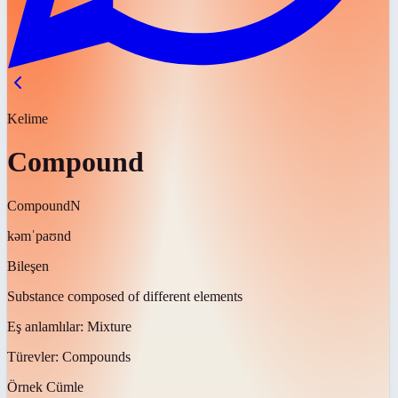
Kelime
Compound
Compound
N
kəmˈpaʊnd
Bileşen
Substance composed of different elements
Eş anlamlılar:
Mixture
Türevler:
Compounds
Örnek Cümle