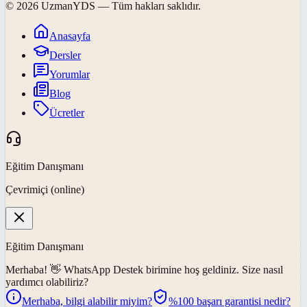
©
2026
UzmanYDS
— Tüm hakları saklıdır.
Anasayfa
Dersler
Yorumlar
Blog
Ücretler
Eğitim Danışmanı
Çevrimiçi (online)
Eğitim Danışmanı
Merhaba! 👋
WhatsApp Destek
birimine hoş geldiniz. Size nasıl
yardımcı olabiliriz?
Merhaba, bilgi alabilir miyim?
%100 başarı garantisi nedir?