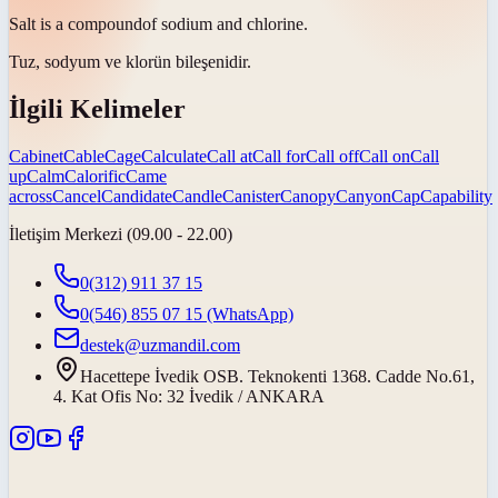
Salt is a
compound
of sodium and chlorine.
Tuz, sodyum ve klorün
bileşenidir
.
İlgili Kelimeler
Cabinet
Cable
Cage
Calculate
Call at
Call for
Call off
Call on
Call
up
Calm
Calorific
Came
across
Cancel
Candidate
Candle
Canister
Canopy
Canyon
Cap
Capability
İletişim Merkezi (09.00 - 22.00)
0(312) 911 37 15
0(546) 855 07 15
(WhatsApp)
destek@uzmandil.com
Hacettepe İvedik OSB. Teknokenti 1368. Cadde No.61,
4. Kat Ofis No: 32 İvedik / ANKARA