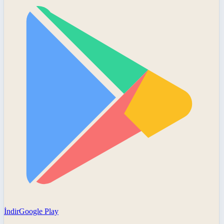
İndir
Google Play