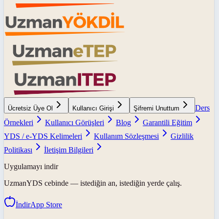
Ders
Ücretsiz Üye Ol
Kullanıcı Girişi
Şifremi Unuttum
Örnekleri
Kullanıcı Görüşleri
Blog
Garantili Eğitim
YDS / e-YDS Kelimeleri
Kullanım Sözleşmesi
Gizlilik
Politikası
İletişim Bilgileri
Uygulamayı indir
UzmanYDS
cebinde — istediğin an, istediğin yerde çalış.
İndir
App Store