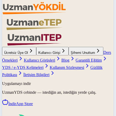
Ders
Ücretsiz Üye Ol
Kullanıcı Girişi
Şifremi Unuttum
Örnekleri
Kullanıcı Görüşleri
Blog
Garantili Eğitim
YDS / e-YDS Kelimeleri
Kullanım Sözleşmesi
Gizlilik
Politikası
İletişim Bilgileri
Uygulamayı indir
UzmanYDS
cebinde — istediğin an, istediğin yerde çalış.
İndir
App Store