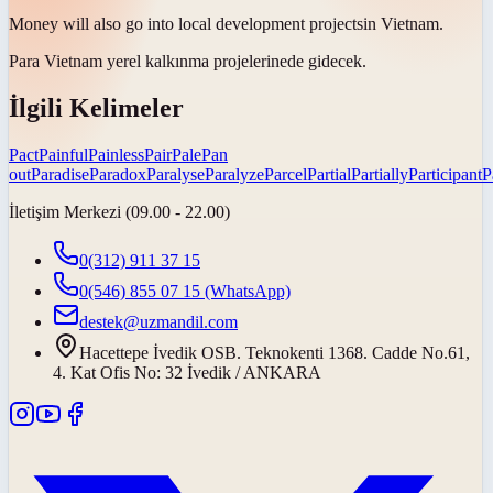
Money will also go into local development
projects
in Vietnam.
Para Vietnam yerel kalkınma
projelerine
de gidecek.
İlgili Kelimeler
Pact
Painful
Painless
Pair
Pale
Pan
out
Paradise
Paradox
Paralyse
Paralyze
Parcel
Partial
Partially
Participant
P
İletişim Merkezi (09.00 - 22.00)
0(312) 911 37 15
0(546) 855 07 15
(WhatsApp)
destek@uzmandil.com
Hacettepe İvedik OSB. Teknokenti 1368. Cadde No.61,
4. Kat Ofis No: 32 İvedik / ANKARA