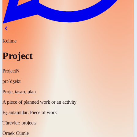
Kelime
Project
Project
N
prəˈdʒekt
Proje, tasarı, plan
A piece of planned work or an activity
Eş anlamlılar:
Piece of work
Türevler:
projects
Örnek Cümle