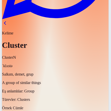
Kelime
Cluster
Cluster
N
ˈklʌstə
Salkım, demet, grup
A group of similar things
Eş anlamlılar:
Group
Türevler:
Clusters
Örnek Cümle