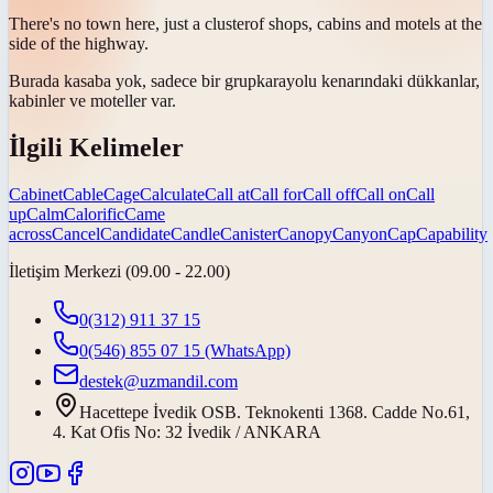
There's no town here, just a
cluster
of shops, cabins and motels at the
side of the highway.
Burada kasaba yok, sadece bir
grup
karayolu kenarındaki dükkanlar,
kabinler ve moteller var.
İlgili Kelimeler
Cabinet
Cable
Cage
Calculate
Call at
Call for
Call off
Call on
Call
up
Calm
Calorific
Came
across
Cancel
Candidate
Candle
Canister
Canopy
Canyon
Cap
Capability
İletişim Merkezi (09.00 - 22.00)
0(312) 911 37 15
0(546) 855 07 15
(WhatsApp)
destek@uzmandil.com
Hacettepe İvedik OSB. Teknokenti 1368. Cadde No.61,
4. Kat Ofis No: 32 İvedik / ANKARA