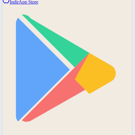
İndir
App Store