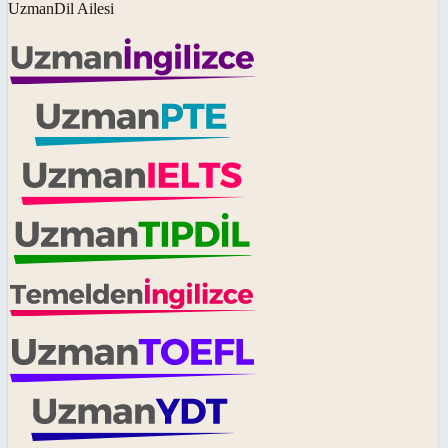
UzmanDil Ailesi