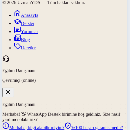
©
2026
UzmanYDS
— Tüm hakları saklıdır.
Anasayfa
Dersler
Yorumlar
Blog
Ücretler
Eğitim Danışmanı
Çevrimiçi (online)
Eğitim Danışmanı
Merhaba! 👋
WhatsApp Destek
birimine hoş geldiniz. Size nasıl
yardımcı olabiliriz?
Merhaba, bilgi alabilir miyim?
%100 başarı garantisi nedir?