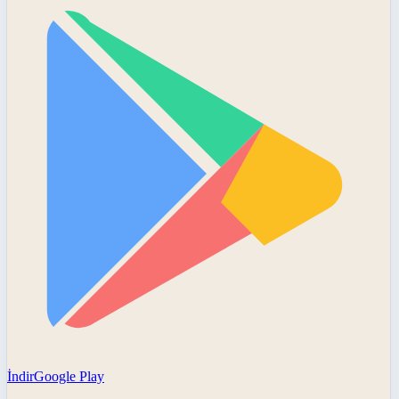
İndir
Google Play