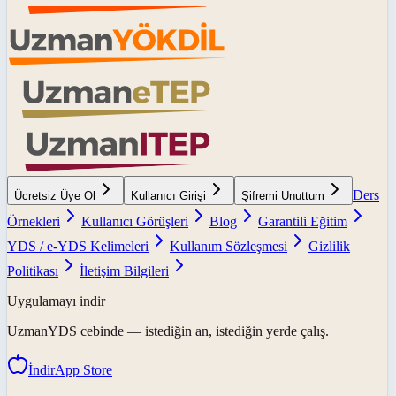
Ders
Ücretsiz Üye Ol
Kullanıcı Girişi
Şifremi Unuttum
Örnekleri
Kullanıcı Görüşleri
Blog
Garantili Eğitim
YDS / e-YDS Kelimeleri
Kullanım Sözleşmesi
Gizlilik
Politikası
İletişim Bilgileri
Uygulamayı indir
UzmanYDS
cebinde — istediğin an, istediğin yerde çalış.
İndir
App Store