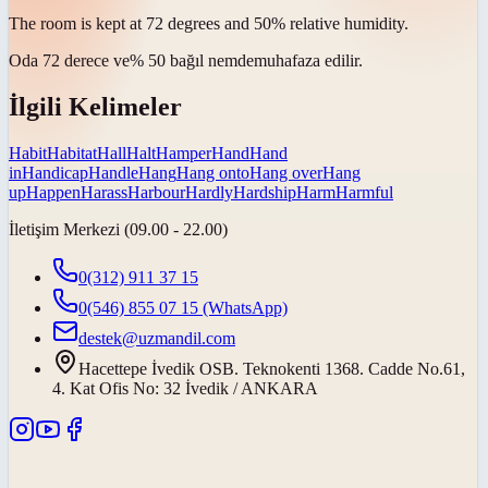
The room is kept at 72 degrees and 50% relative
humidity
.
Oda 72 derece ve% 50 bağıl
nemde
muhafaza edilir.
İlgili Kelimeler
Habit
Habitat
Hall
Halt
Hamper
Hand
Hand
in
Handicap
Handle
Hang
Hang onto
Hang over
Hang
up
Happen
Harass
Harbour
Hardly
Hardship
Harm
Harmful
İletişim Merkezi (09.00 - 22.00)
0(312) 911 37 15
0(546) 855 07 15
(WhatsApp)
destek@uzmandil.com
Hacettepe İvedik OSB. Teknokenti 1368. Cadde No.61,
4. Kat Ofis No: 32 İvedik / ANKARA