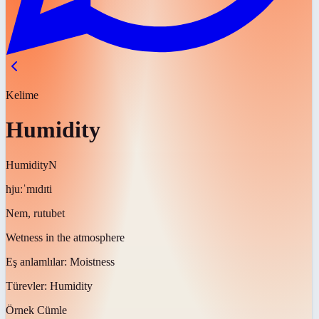
Kelime
Humidity
Humidity
N
hjuːˈmɪdɪti
Nem, rutubet
Wetness in the atmosphere
Eş anlamlılar:
Moistness
Türevler:
Humidity
Örnek Cümle