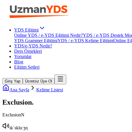
YDS Eğitimi
Online YDS / e-YDS Eğitimi Nedir?
YDS / e-YDS Destek Mod
YDS Grammer Eğitimi
YDS / e-YDS Kelime Eğitimi
Online Eğ
YDS/e-YDS Nedir?
Ders Örnekleri
Yorumlar
Blog
Eğitim Setleri
Giriş Yap
Ücretsiz Üye Ol
Ana Sayfa
Kelime Listesi
Exclusion
.
Exclusion
N
ɪkˈskluːʒn̩