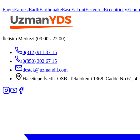
Eager
Earnest
Earth
Earthquake
Ease
Eat out
Eccentric
Eccentricity
Econo
İletişim Merkezi (09.00 - 22.00)
0(312) 911 37 15
0(850) 302 67 15
destek@uzmandil.com
Hacettepe İvedik OSB. Teknokenti 1368. Cadde No.61, 4