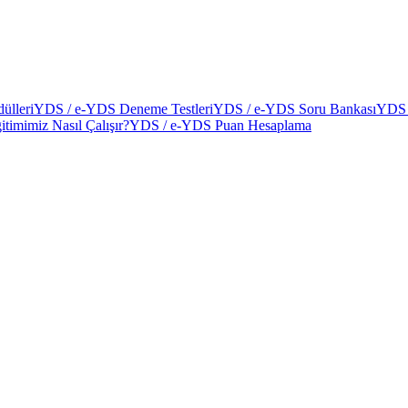
ülleri
YDS / e-YDS Deneme Testleri
YDS / e-YDS Soru Bankası
YDS 
itimimiz Nasıl Çalışır?
YDS / e-YDS Puan Hesaplama