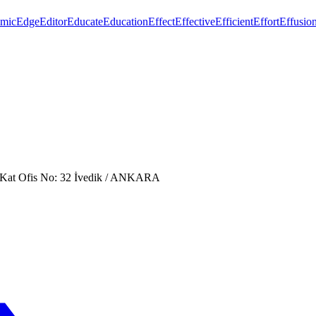
mic
Edge
Editor
Educate
Education
Effect
Effective
Efficient
Effort
Effusio
. Kat Ofis No: 32 İvedik / ANKARA