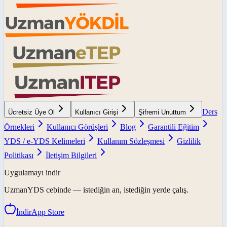
Ders
Ücretsiz Üye Ol
Kullanıcı Girişi
Şifremi Unuttum
Örnekleri
Kullanıcı Görüşleri
Blog
Garantili Eğitim
YDS / e-YDS Kelimeleri
Kullanım Sözleşmesi
Gizlilik
Politikası
İletişim Bilgileri
Uygulamayı indir
UzmanYDS
cebinde — istediğin an, istediğin yerde çalış.
İndir
App Store