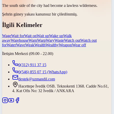
The south side of the city had become a lawless
wilderness
.
Şehrin güney yakası kanunsuz bir
çöle
dönmüş.
İlgili Kelimeler
Wage
Wait for
Wait on
Wait up
Wake up
Walk
away
Warehouse
Warn
Warp
Wary
Waste
Watch out
Watch out
for
Water
Wave
Weak
Wealth
Wealthy
Weapon
Wear off
İletişim Merkezi (09.00 - 22.00)
0(312) 911 37 15
0(546) 855 07 15
(WhatsApp)
destek@uzmandil.com
Hacettepe İvedik OSB. Teknokenti 1368. Cadde No.61,
4. Kat Ofis No: 32 İvedik / ANKARA