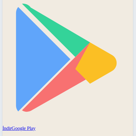
İndir
Google Play