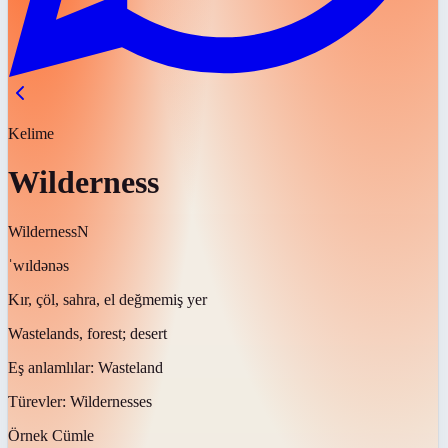
Kelime
Wilderness
Wilderness
N
ˈwɪldənəs
Kır, çöl, sahra, el değmemiş yer
Wastelands, forest; desert
Eş anlamlılar:
Wasteland
Türevler:
Wildernesses
Örnek Cümle