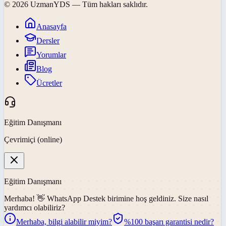
©
2026
UzmanYDS
— Tüm hakları saklıdır.
Anasayfa
Dersler
Yorumlar
Blog
Ücretler
Eğitim Danışmanı
Çevrimiçi (online)
Eğitim Danışmanı
Merhaba! 👋
WhatsApp Destek
birimine hoş geldiniz. Size nasıl
yardımcı olabiliriz?
Merhaba, bilgi alabilir miyim?
%100 başarı garantisi nedir?