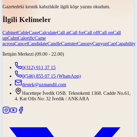
Gazetedeki kronik
kabızlık
ile ilgili köşe yazını okudum.
İlgili Kelimeler
Cabinet
Cable
Cage
Calculate
Call at
Call for
Call off
Call on
Call
up
Calm
Calorific
Came
across
Cancel
Candidate
Candle
Canister
Canopy
Canyon
Cap
Capability
İletişim Merkezi (09.00 - 22.00)
0(312) 911 37 15
0(546) 855 07 15
(WhatsApp)
destek@uzmandil.com
Hacettepe İvedik OSB. Teknokenti 1368. Cadde No.61,
4. Kat Ofis No: 32 İvedik / ANKARA