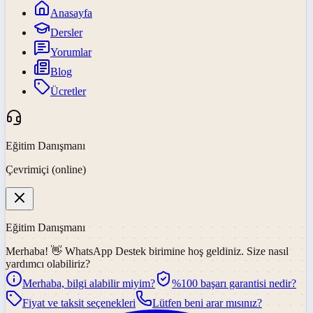
Anasayfa
Dersler
Yorumlar
Blog
Ücretler
Eğitim Danışmanı
Çevrimiçi (online)
Eğitim Danışmanı
Merhaba! 👋
WhatsApp Destek
birimine hoş geldiniz. Size nasıl
yardımcı olabiliriz?
Merhaba, bilgi alabilir miyim?
%100 başarı garantisi nedir?
Fiyat ve taksit seçenekleri
Lütfen beni arar mısınız?