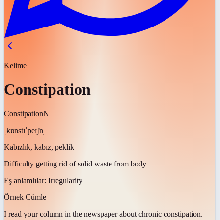
Kelime
Constipation
Constipation
N
ˌkɒnstɪˈpeɪʃn̩
Kabızlık, kabız, peklik
Difficulty getting rid of solid waste from body
Eş anlamlılar:
Irregularity
Örnek Cümle
I read your column in the newspaper about chronic
constipation
.