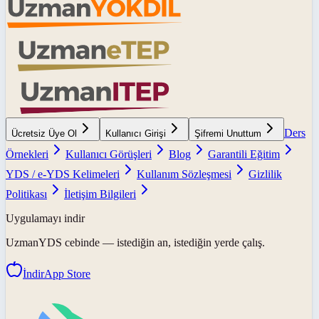
Ders
Ücretsiz Üye Ol
Kullanıcı Girişi
Şifremi Unuttum
Örnekleri
Kullanıcı Görüşleri
Blog
Garantili Eğitim
YDS / e-YDS Kelimeleri
Kullanım Sözleşmesi
Gizlilik
Politikası
İletişim Bilgileri
Uygulamayı indir
UzmanYDS
cebinde — istediğin an, istediğin yerde çalış.
İndir
App Store