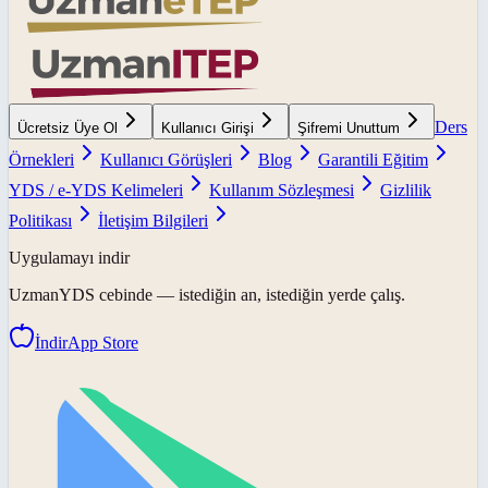
Ders
Ücretsiz Üye Ol
Kullanıcı Girişi
Şifremi Unuttum
Örnekleri
Kullanıcı Görüşleri
Blog
Garantili Eğitim
YDS / e-YDS Kelimeleri
Kullanım Sözleşmesi
Gizlilik
Politikası
İletişim Bilgileri
Uygulamayı indir
UzmanYDS
cebinde — istediğin an, istediğin yerde çalış.
İndir
App Store