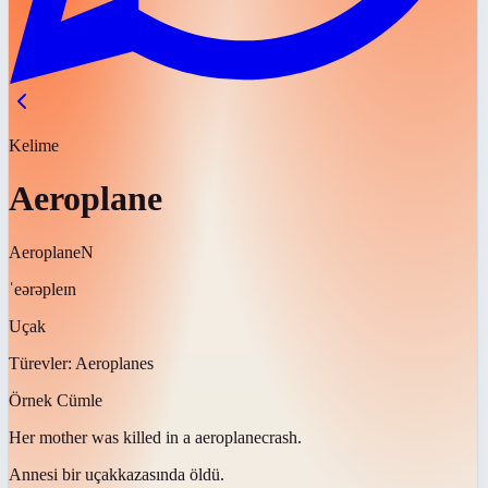
Kelime
Aeroplane
Aeroplane
N
ˈeərəpleɪn
Uçak
Türevler:
Aeroplanes
Örnek Cümle
Her mother was killed in a
aeroplane
crash.
Annesi bir
uçak
kazasında öldü.