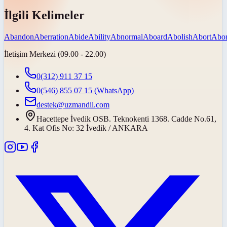
İlgili Kelimeler
Abandon
Aberration
Abide
Ability
Abnormal
Aboard
Abolish
Abort
Abor
İletişim Merkezi (09.00 - 22.00)
0(312) 911 37 15
0(546) 855 07 15
(WhatsApp)
destek@uzmandil.com
Hacettepe İvedik OSB. Teknokenti 1368. Cadde No.61,
4. Kat Ofis No: 32 İvedik / ANKARA