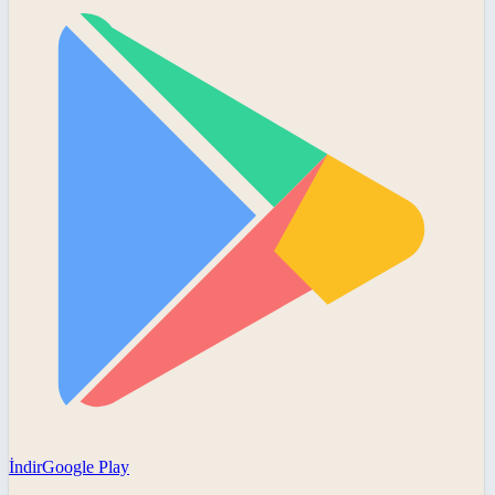
İndir
Google Play