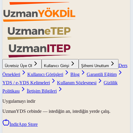
Ders
Ücretsiz Üye Ol
Kullanıcı Girişi
Şifremi Unuttum
Örnekleri
Kullanıcı Görüşleri
Blog
Garantili Eğitim
YDS / e-YDS Kelimeleri
Kullanım Sözleşmesi
Gizlilik
Politikası
İletişim Bilgileri
Uygulamayı indir
UzmanYDS
cebinde — istediğin an, istediğin yerde çalış.
İndir
App Store