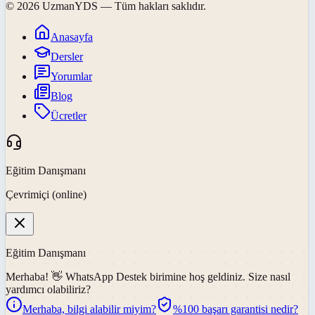
©
2026
UzmanYDS
— Tüm hakları saklıdır.
Anasayfa
Dersler
Yorumlar
Blog
Ücretler
Eğitim Danışmanı
Çevrimiçi (online)
Eğitim Danışmanı
Merhaba! 👋
WhatsApp Destek
birimine hoş geldiniz. Size nasıl
yardımcı olabiliriz?
Merhaba, bilgi alabilir miyim?
%100 başarı garantisi nedir?