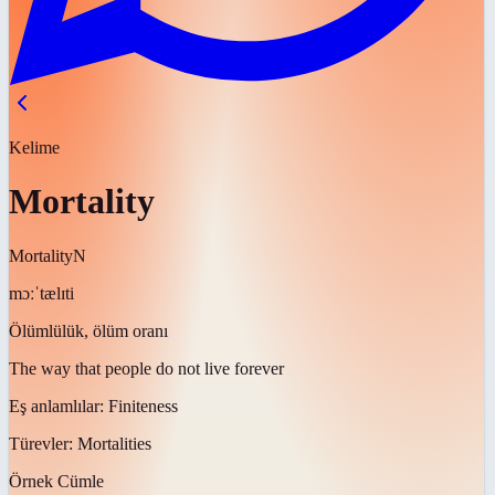
Kelime
Mortality
Mortality
N
mɔːˈtælɪti
Ölümlülük, ölüm oranı
The way that people do not live forever
Eş anlamlılar:
Finiteness
Türevler:
Mortalities
Örnek Cümle