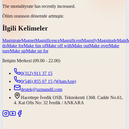
The
mortality
rate has recently increased.
Ölüm oranı
son dönemde artmıştır.
İlgili Kelimeler
Magistrate
Magnet
Magnificence
Magnificent
Magnify
Magnitude
Main
M
do
Make for
Make fun of
Make off with
Make out
Make over
Make
sure
Make up
Make up for
İletişim Merkezi (09.00 - 22.00)
0(312) 911 37 15
0(546) 855 07 15
(WhatsApp)
destek@uzmandil.com
Hacettepe İvedik OSB. Teknokenti 1368. Cadde No.61,
4. Kat Ofis No: 32 İvedik / ANKARA