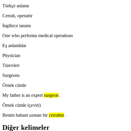
Türkçe anlamı
Cerrah, operatör
İngilizce tanımı
One who performs medical operations
Eş anlamlılar
Physician
Türevleri
Surgeons
Örnek cümle
My father is an expert
surgeon
.
Örnek cümle (çeviri)
Benim babam uzman bir
cerrahtır
.
Diğer kelimeler