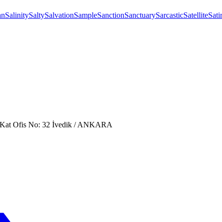
an
Salinity
Salty
Salvation
Sample
Sanction
Sanctuary
Sarcastic
Satellite
Sati
. Kat Ofis No: 32 İvedik / ANKARA