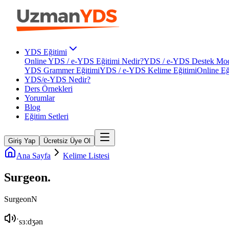
YDS Eğitimi
Online YDS / e-YDS Eğitimi Nedir?
YDS / e-YDS Destek Mod
YDS Grammer Eğitimi
YDS / e-YDS Kelime Eğitimi
Online Eğ
YDS/e-YDS Nedir?
Ders Örnekleri
Yorumlar
Blog
Eğitim Setleri
Giriş Yap
Ücretsiz Üye Ol
Ana Sayfa
Kelime Listesi
Surgeon
.
Surgeon
N
ˈsɜːdʒən