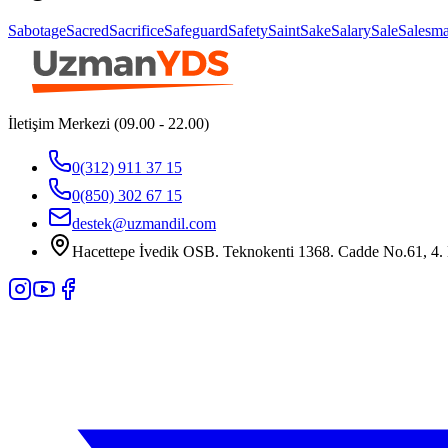
Sabotage
Sacred
Sacrifice
Safeguard
Safety
Saint
Sake
Salary
Sale
Salesm
İletişim Merkezi (09.00 - 22.00)
0(312) 911 37 15
0(850) 302 67 15
destek@uzmandil.com
Hacettepe İvedik OSB. Teknokenti 1368. Cadde No.61, 4