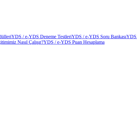
ülleri
YDS / e-YDS Deneme Testleri
YDS / e-YDS Soru Bankası
YDS 
itimimiz Nasıl Çalışır?
YDS / e-YDS Puan Hesaplama