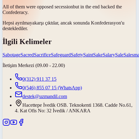
All of them were opposed
secession
but in the end backed the
Confederacy.
Hepsi
ayrılmaya
karşı çıktılar, ancak sonunda Konfederasyon'u
desteklediler.
İlgili Kelimeler
Sabotage
Sacred
Sacrifice
Safeguard
Safety
Saint
Sake
Salary
Sale
Salesm
İletişim Merkezi (09.00 - 22.00)
0(312) 911 37 15
0(546) 855 07 15
(WhatsApp)
destek@uzmandil.com
Hacettepe İvedik OSB. Teknokenti 1368. Cadde No.61,
4. Kat Ofis No: 32 İvedik / ANKARA