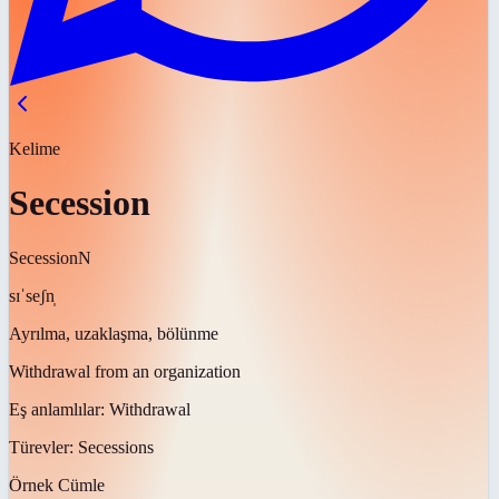
Kelime
Secession
Secession
N
sɪˈseʃn̩
Ayrılma, uzaklaşma, bölünme
Withdrawal from an organization
Eş anlamlılar:
Withdrawal
Türevler:
Secessions
Örnek Cümle