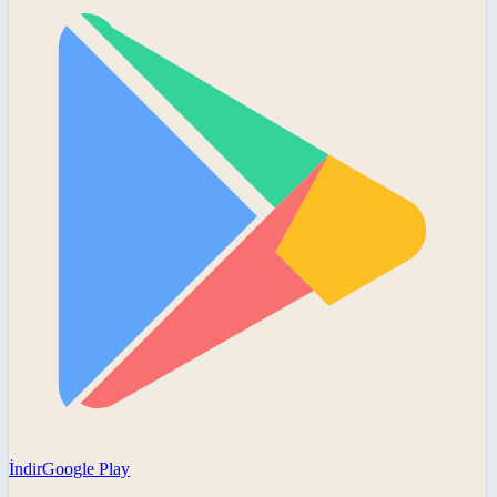
İndir
Google Play