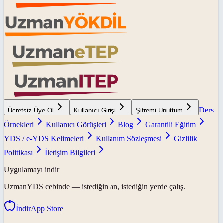
Ders
Ücretsiz Üye Ol
Kullanıcı Girişi
Şifremi Unuttum
Örnekleri
Kullanıcı Görüşleri
Blog
Garantili Eğitim
YDS / e-YDS Kelimeleri
Kullanım Sözleşmesi
Gizlilik
Politikası
İletişim Bilgileri
Uygulamayı indir
UzmanYDS
cebinde — istediğin an, istediğin yerde çalış.
İndir
App Store