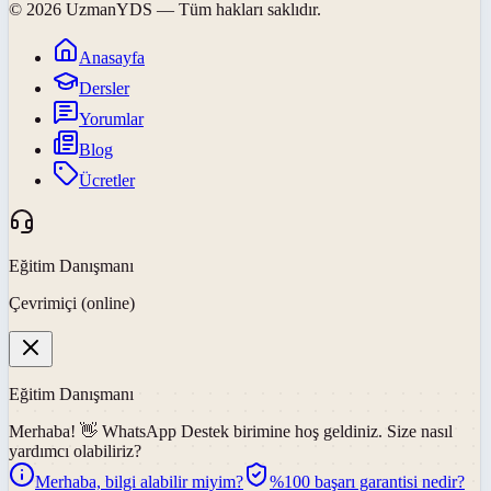
©
2026
UzmanYDS
— Tüm hakları saklıdır.
Anasayfa
Dersler
Yorumlar
Blog
Ücretler
Eğitim Danışmanı
Çevrimiçi (online)
Eğitim Danışmanı
Merhaba! 👋
WhatsApp Destek
birimine hoş geldiniz. Size nasıl
yardımcı olabiliriz?
Merhaba, bilgi alabilir miyim?
%100 başarı garantisi nedir?