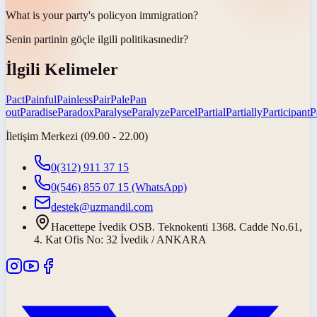
What is your party's
policy
on immigration?
Senin partinin göçle ilgili
politikası
nedir?
İlgili Kelimeler
Pact
Painful
Painless
Pair
Pale
Pan
out
Paradise
Paradox
Paralyse
Paralyze
Parcel
Partial
Partially
Participant
P
İletişim Merkezi (09.00 - 22.00)
0(312) 911 37 15
0(546) 855 07 15
(WhatsApp)
destek@uzmandil.com
Hacettepe İvedik OSB. Teknokenti 1368. Cadde No.61,
4. Kat Ofis No: 32 İvedik / ANKARA