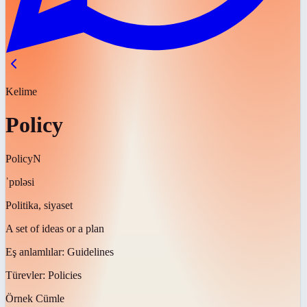
Kelime
Policy
Policy
N
ˈpɒləsi
Politika, siyaset
A set of ideas or a plan
Eş anlamlılar:
Guidelines
Türevler:
Policies
Örnek Cümle