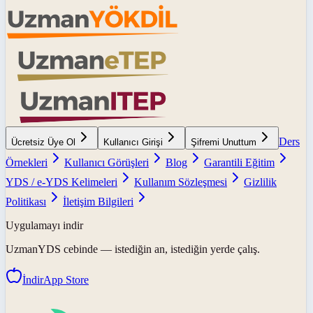
Ders
Ücretsiz Üye Ol
Kullanıcı Girişi
Şifremi Unuttum
Örnekleri
Kullanıcı Görüşleri
Blog
Garantili Eğitim
YDS / e-YDS Kelimeleri
Kullanım Sözleşmesi
Gizlilik
Politikası
İletişim Bilgileri
Uygulamayı indir
UzmanYDS
cebinde — istediğin an, istediğin yerde çalış.
İndir
App Store