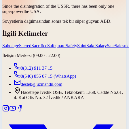
Since the disintegration of the USSR, there has been only one
superpower
the USA.
Sovyetlerin dağılmasından sonra tek bir
süper güç
var, ABD.
İlgili Kelimeler
Sabotage
Sacred
Sacrifice
Safeguard
Safety
Saint
Sake
Salary
Sale
Salesm
İletişim Merkezi (09.00 - 22.00)
0(312) 911 37 15
0(546) 855 07 15
(WhatsApp)
destek@uzmandil.com
Hacettepe İvedik OSB. Teknokenti 1368. Cadde No.61,
4. Kat Ofis No: 32 İvedik / ANKARA