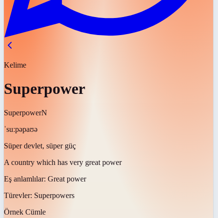
Kelime
Superpower
Superpower
N
ˈsuːpəpaʊə
Süper devlet, süper güç
A country which has very great power
Eş anlamlılar:
Great power
Türevler:
Superpowers
Örnek Cümle