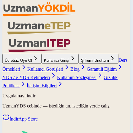
Ders
Ücretsiz Üye Ol
Kullanıcı Girişi
Şifremi Unuttum
Örnekleri
Kullanıcı Görüşleri
Blog
Garantili Eğitim
YDS / e-YDS Kelimeleri
Kullanım Sözleşmesi
Gizlilik
Politikası
İletişim Bilgileri
Uygulamayı indir
UzmanYDS
cebinde — istediğin an, istediğin yerde çalış.
İndir
App Store