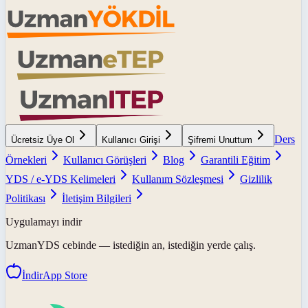
Ders
Ücretsiz Üye Ol
Kullanıcı Girişi
Şifremi Unuttum
Örnekleri
Kullanıcı Görüşleri
Blog
Garantili Eğitim
YDS / e-YDS Kelimeleri
Kullanım Sözleşmesi
Gizlilik
Politikası
İletişim Bilgileri
Uygulamayı indir
UzmanYDS
cebinde — istediğin an, istediğin yerde çalış.
İndir
App Store