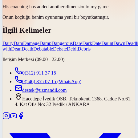
His coaching has added another
dimension
to my game.
Onun koçluğu benim oyunuma yeni bir
boyut
katmıştır.
İlgili Kelimeler
Dairy
Dam
Damage
Damp
Dangerous
Dare
Dark
Date
Daunt
Dawn
Deadl
with
Dean
Death
Debatable
Debate
Debit
Debris
İletişim Merkezi (09.00 - 22.00)
0(312) 911 37 15
0(546) 855 07 15
(WhatsApp)
destek@uzmandil.com
Hacettepe İvedik OSB. Teknokenti 1368. Cadde No.61,
4. Kat Ofis No: 32 İvedik / ANKARA