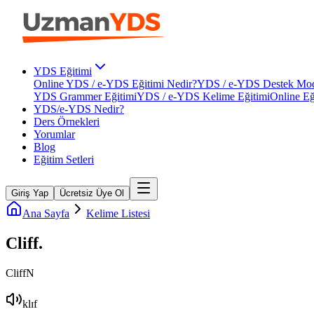
YDS Eğitimi
Online YDS / e-YDS Eğitimi Nedir?
YDS / e-YDS Destek Mod
YDS Grammer Eğitimi
YDS / e-YDS Kelime Eğitimi
Online Eğ
YDS/e-YDS Nedir?
Ders Örnekleri
Yorumlar
Blog
Eğitim Setleri
Giriş Yap
Ücretsiz Üye Ol
Ana Sayfa
Kelime Listesi
Cliff
.
Cliff
N
klɪf