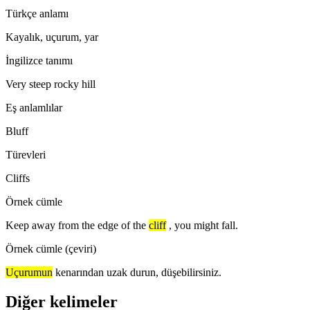
Türkçe anlamı
Kayalık, uçurum, yar
İngilizce tanımı
Very steep rocky hill
Eş anlamlılar
Bluff
Türevleri
Cliffs
Örnek cümle
Keep away from the edge of the
cliff
, you might fall.
Örnek cümle (çeviri)
Uçurumun
kenarından uzak durun, düşebilirsiniz.
Diğer kelimeler