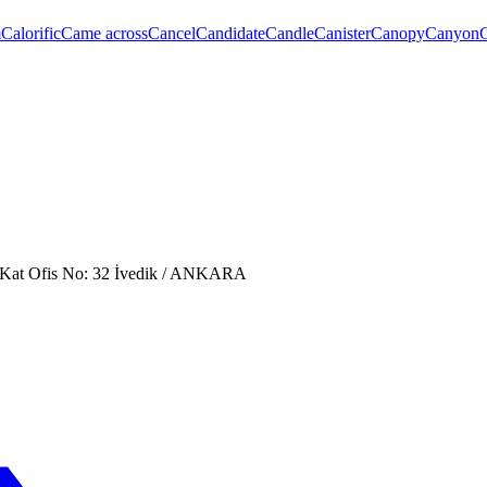
m
Calorific
Came across
Cancel
Candidate
Candle
Canister
Canopy
Canyon
. Kat Ofis No: 32 İvedik / ANKARA