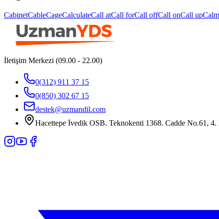
Cabinet
Cable
Cage
Calculate
Call at
Call for
Call off
Call on
Call up
Cal
İletişim Merkezi (09.00 - 22.00)
0(312) 911 37 15
0(850) 302 67 15
destek@uzmandil.com
Hacettepe İvedik OSB. Teknokenti 1368. Cadde No.61, 4