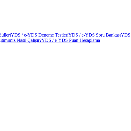
ülleri
YDS / e-YDS Deneme Testleri
YDS / e-YDS Soru Bankası
YDS 
itimimiz Nasıl Çalışır?
YDS / e-YDS Puan Hesaplama