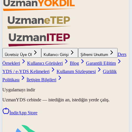
Ders
Ücretsiz Üye Ol
Kullanıcı Girişi
Şifremi Unuttum
Örnekleri
Kullanıcı Görüşleri
Blog
Garantili Eğitim
YDS / e-YDS Kelimeleri
Kullanım Sözleşmesi
Gizlilik
Politikası
İletişim Bilgileri
Uygulamayı indir
UzmanYDS
cebinde — istediğin an, istediğin yerde çalış.
İndir
App Store