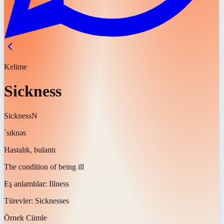
Kelime
Sickness
Sickness
N
ˈsɪknəs
Hastalık, bulantı
The condition of being ill
Eş anlamlılar:
Illness
Türevler:
Sicknesses
Örnek Cümle