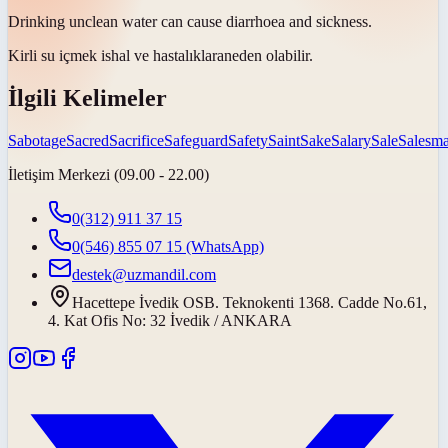
Drinking unclean water can cause diarrhoea and
sickness
.
Kirli su içmek ishal ve
hastalıklara
neden olabilir.
İlgili Kelimeler
Sabotage
Sacred
Sacrifice
Safeguard
Safety
Saint
Sake
Salary
Sale
Salesm
İletişim Merkezi (09.00 - 22.00)
0(312) 911 37 15
0(546) 855 07 15
(WhatsApp)
destek@uzmandil.com
Hacettepe İvedik OSB. Teknokenti 1368. Cadde No.61,
4. Kat Ofis No: 32 İvedik / ANKARA