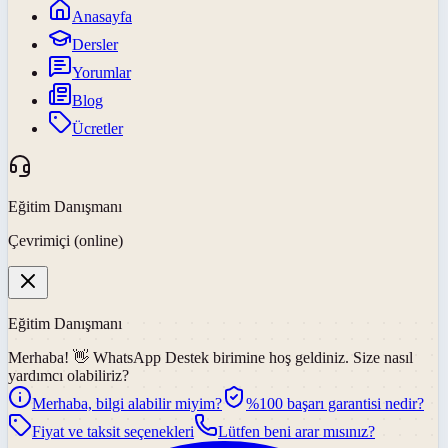
Anasayfa
Dersler
Yorumlar
Blog
Ücretler
Eğitim Danışmanı
Çevrimiçi (online)
Eğitim Danışmanı
Merhaba! 👋
WhatsApp Destek
birimine hoş geldiniz. Size nasıl
yardımcı olabiliriz?
Merhaba, bilgi alabilir miyim?
%100 başarı garantisi nedir?
Fiyat ve taksit seçenekleri
Lütfen beni arar mısınız?