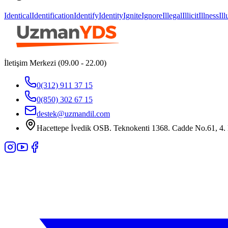
Identical
Identification
Identify
Identity
Ignite
Ignore
Illegal
Illicit
Illness
Il
İletişim Merkezi (09.00 - 22.00)
0(312) 911 37 15
0(850) 302 67 15
destek@uzmandil.com
Hacettepe İvedik OSB. Teknokenti 1368. Cadde No.61, 4