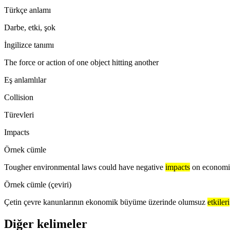
Türkçe anlamı
Darbe, etki, şok
İngilizce tanımı
The force or action of one object hitting another
Eş anlamlılar
Collision
Türevleri
Impacts
Örnek cümle
Tougher environmental laws could have negative
impacts
on economi
Örnek cümle (çeviri)
Çetin çevre kanunlarının ekonomik büyüme üzerinde olumsuz
etkileri
Diğer kelimeler