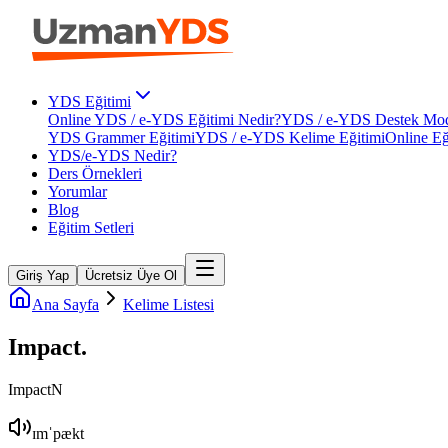
YDS Eğitimi
Online YDS / e-YDS Eğitimi Nedir?
YDS / e-YDS Destek Mod
YDS Grammer Eğitimi
YDS / e-YDS Kelime Eğitimi
Online Eğ
YDS/e-YDS Nedir?
Ders Örnekleri
Yorumlar
Blog
Eğitim Setleri
Giriş Yap
Ücretsiz Üye Ol
Ana Sayfa
Kelime Listesi
Impact
.
Impact
N
ɪmˈpækt