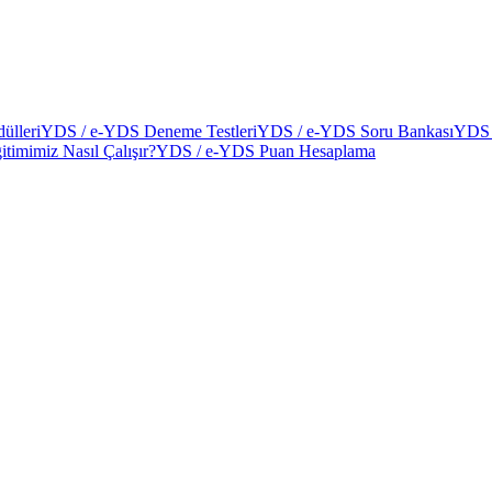
ülleri
YDS / e-YDS Deneme Testleri
YDS / e-YDS Soru Bankası
YDS 
itimimiz Nasıl Çalışır?
YDS / e-YDS Puan Hesaplama