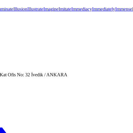
luminate
Illusion
Illustrate
Imagine
Imitate
Immediacy
Immediately
Immense
. Kat Ofis No: 32 İvedik / ANKARA