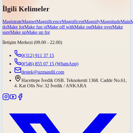
İlgili Kelimeler
Magistrate
Magnet
Magnificence
Magnificent
Magnify
Magnitude
Main
M
do
Make for
Make fun of
Make off with
Make out
Make over
Make
sure
Make up
Make up for
İletişim Merkezi (09.00 - 22.00)
0(312) 911 37 15
0(546) 855 07 15
(WhatsApp)
destek@uzmandil.com
Hacettepe İvedik OSB. Teknokenti 1368. Cadde No.61,
4. Kat Ofis No: 32 İvedik / ANKARA