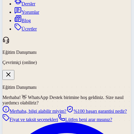
Dersler
Yorumlar
Blog
Ücretler
Eğitim Danışmanı
Çevrimiçi (online)
Eğitim Danışmanı
Merhaba! 👋
WhatsApp Destek
birimine hoş geldiniz. Size nasıl
yardımcı olabiliriz?
Merhaba, bilgi alabilir miyim?
%100 başarı garantisi nedir?
Fiyat ve taksit seçenekleri
Lütfen beni arar mısınız?