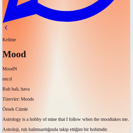
Kelime
Mood
Mood
N
muːd
Ruh hali, hava
Türevler:
Moods
Örnek Cümle
Astrology is a hobby of mine that I follow when the
mood
takes me.
Astroloji,
ruh halim
sardığında takip ettiğim bir hobimdir.