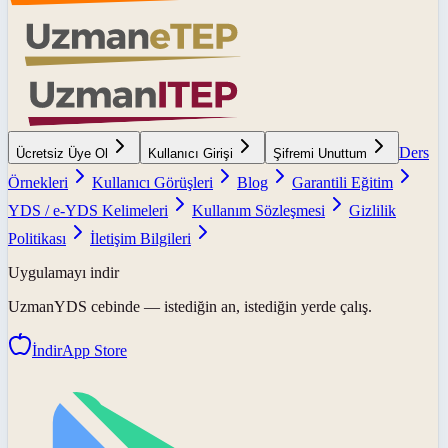
Ders
Ücretsiz Üye Ol
Kullanıcı Girişi
Şifremi Unuttum
Örnekleri
Kullanıcı Görüşleri
Blog
Garantili Eğitim
YDS / e-YDS Kelimeleri
Kullanım Sözleşmesi
Gizlilik
Politikası
İletişim Bilgileri
Uygulamayı indir
UzmanYDS
cebinde — istediğin an, istediğin yerde çalış.
İndir
App Store