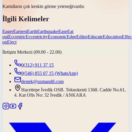
Kartalların çok keskin
görme yeteneği
vardır.
İlgili Kelimeler
Eager
Earnest
Earth
Earthquake
Ease
Eat
out
Eccentric
Eccentricity
Economic
Edge
Editor
Educate
Education
Effec
on
Eject
İletişim Merkezi (09.00 - 22.00)
0(312) 911 37 15
0(546) 855 07 15
(WhatsApp)
destek@uzmandil.com
Hacettepe İvedik OSB. Teknokenti 1368. Cadde No.61,
4. Kat Ofis No: 32 İvedik / ANKARA