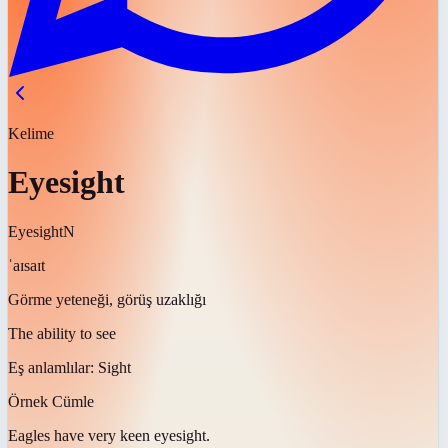
Kelime
Eyesight
Eyesight
N
ˈaɪsaɪt
Görme yeteneği, görüş uzaklığı
The ability to see
Eş anlamlılar:
Sight
Örnek Cümle
Eagles have very keen
eyesight
.