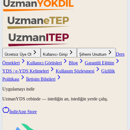
Ders
Ücretsiz Üye Ol
Kullanıcı Girişi
Şifremi Unuttum
Örnekleri
Kullanıcı Görüşleri
Blog
Garantili Eğitim
YDS / e-YDS Kelimeleri
Kullanım Sözleşmesi
Gizlilik
Politikası
İletişim Bilgileri
Uygulamayı indir
UzmanYDS
cebinde — istediğin an, istediğin yerde çalış.
İndir
App Store