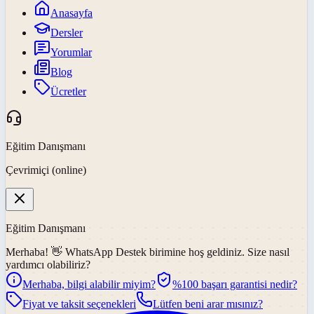
Anasayfa
Dersler
Yorumlar
Blog
Ücretler
Eğitim Danışmanı
Çevrimiçi (online)
Eğitim Danışmanı
Merhaba! 👋
WhatsApp Destek
birimine hoş geldiniz. Size nasıl
yardımcı olabiliriz?
Merhaba, bilgi alabilir miyim?
%100 başarı garantisi nedir?
Fiyat ve taksit seçenekleri
Lütfen beni arar mısınız?