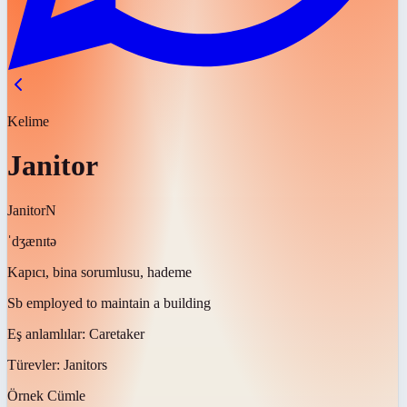
Kelime
Janitor
Janitor
N
ˈdʒænɪtə
Kapıcı, bina sorumlusu, hademe
Sb employed to maintain a building
Eş anlamlılar:
Caretaker
Türevler:
Janitors
Örnek Cümle