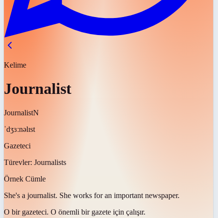
Kelime
Journalist
Journalist
N
ˈdʒɜːnəlɪst
Gazeteci
Türevler:
Journalists
Örnek Cümle
She's a
journalist
. She works for an important newspaper.
O bir
gazeteci
. O önemli bir gazete için çalışır.