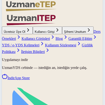
Ders
Ücretsiz Üye Ol
Kullanıcı Girişi
Şifremi Unuttum
Örnekleri
Kullanıcı Görüşleri
Blog
Garantili Eğitim
YDS / e-YDS Kelimeleri
Kullanım Sözleşmesi
Gizlilik
Politikası
İletişim Bilgileri
Uygulamayı indir
UzmanYDS
cebinde — istediğin an, istediğin yerde çalış.
İndir
App Store