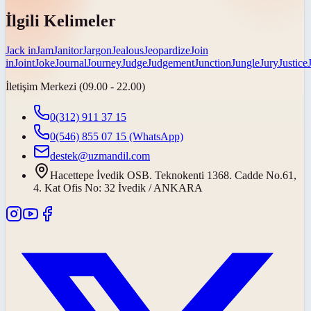
İlgili Kelimeler
Jack in
Jam
Janitor
Jargon
Jealous
Jeopardize
Join
in
Joint
Joke
Journal
Journey
Judge
Judgement
Junction
Jungle
Jury
Justice
İletişim Merkezi (09.00 - 22.00)
0(312) 911 37 15
0(546) 855 07 15
(WhatsApp)
destek@uzmandil.com
Hacettepe İvedik OSB. Teknokenti 1368. Cadde No.61,
4. Kat Ofis No: 32 İvedik / ANKARA