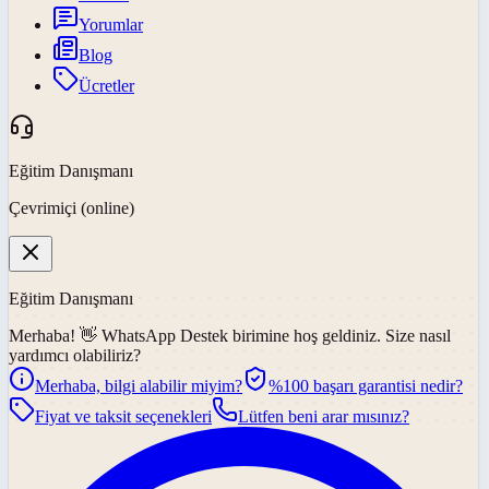
Yorumlar
Blog
Ücretler
Eğitim Danışmanı
Çevrimiçi (online)
Eğitim Danışmanı
Merhaba! 👋
WhatsApp Destek
birimine hoş geldiniz. Size nasıl
yardımcı olabiliriz?
Merhaba, bilgi alabilir miyim?
%100 başarı garantisi nedir?
Fiyat ve taksit seçenekleri
Lütfen beni arar mısınız?