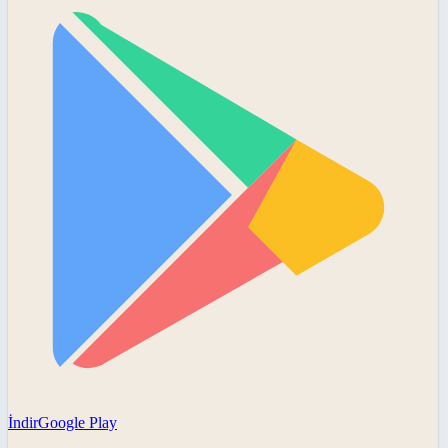
İndir
Google Play