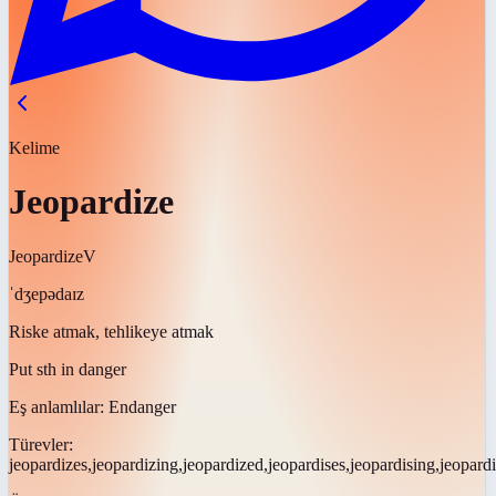
Kelime
Jeopardize
Jeopardize
V
ˈdʒepədaɪz
Riske atmak, tehlikeye atmak
Put sth in danger
Eş anlamlılar:
Endanger
Türevler:
jeopardizes,jeopardizing,jeopardized,jeopardises,jeopardising,jeopard