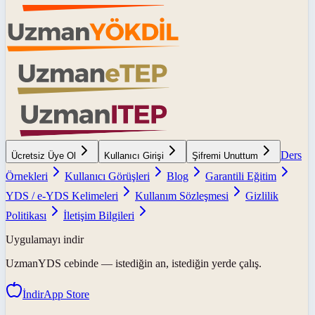
Ders
Ücretsiz Üye Ol
Kullanıcı Girişi
Şifremi Unuttum
Örnekleri
Kullanıcı Görüşleri
Blog
Garantili Eğitim
YDS / e-YDS Kelimeleri
Kullanım Sözleşmesi
Gizlilik
Politikası
İletişim Bilgileri
Uygulamayı indir
UzmanYDS
cebinde — istediğin an, istediğin yerde çalış.
İndir
App Store