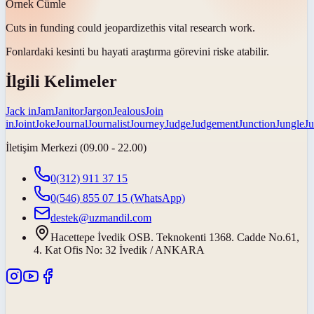
Örnek Cümle
Cuts in funding could
jeopardize
this vital research work.
Fonlardaki kesinti bu hayati araştırma görevini
riske atabilir
.
İlgili Kelimeler
Jack in
Jam
Janitor
Jargon
Jealous
Join
in
Joint
Joke
Journal
Journalist
Journey
Judge
Judgement
Junction
Jungle
Ju
İletişim Merkezi (09.00 - 22.00)
0(312) 911 37 15
0(546) 855 07 15
(WhatsApp)
destek@uzmandil.com
Hacettepe İvedik OSB. Teknokenti 1368. Cadde No.61,
4. Kat Ofis No: 32 İvedik / ANKARA