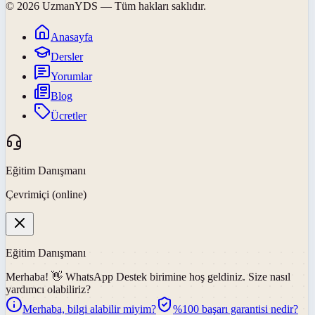
©
2026
UzmanYDS
— Tüm hakları saklıdır.
Anasayfa
Dersler
Yorumlar
Blog
Ücretler
Eğitim Danışmanı
Çevrimiçi (online)
Eğitim Danışmanı
Merhaba! 👋
WhatsApp Destek
birimine hoş geldiniz. Size nasıl
yardımcı olabiliriz?
Merhaba, bilgi alabilir miyim?
%100 başarı garantisi nedir?