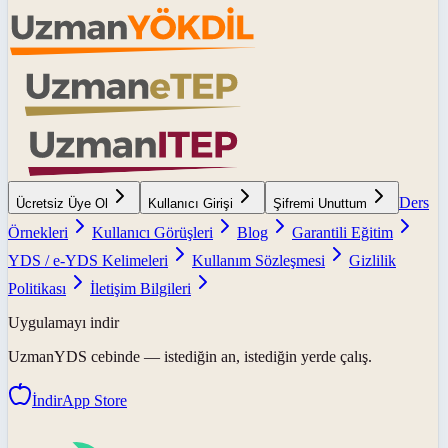
Ders
Ücretsiz Üye Ol
Kullanıcı Girişi
Şifremi Unuttum
Örnekleri
Kullanıcı Görüşleri
Blog
Garantili Eğitim
YDS / e-YDS Kelimeleri
Kullanım Sözleşmesi
Gizlilik
Politikası
İletişim Bilgileri
Uygulamayı indir
UzmanYDS
cebinde — istediğin an, istediğin yerde çalış.
İndir
App Store