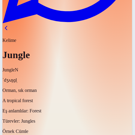
Kelime
Jungle
Jungle
N
ˈdʒʌŋɡl̩
Orman, sık orman
A tropical forest
Eş anlamlılar:
Forest
Türevler:
Jungles
Örnek Cümle