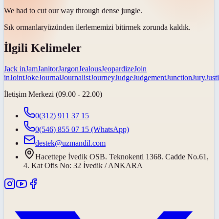
We had to cut our way through dense
jungle
.
Sık ormanlar
yüzünden ilerlememizi bitirmek zorunda kaldık.
İlgili Kelimeler
Jack in
Jam
Janitor
Jargon
Jealous
Jeopardize
Join
in
Joint
Joke
Journal
Journalist
Journey
Judge
Judgement
Junction
Jury
Just
İletişim Merkezi (09.00 - 22.00)
0(312) 911 37 15
0(546) 855 07 15
(WhatsApp)
destek@uzmandil.com
Hacettepe İvedik OSB. Teknokenti 1368. Cadde No.61,
4. Kat Ofis No: 32 İvedik / ANKARA