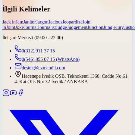
İlgili Kelimeler
Jack in
Jam
Janitor
Jargon
Jealous
Jeopardize
Join
in
Joint
Joke
Journal
Journalist
Judge
Judgement
Junction
Jungle
Jury
Justic
İletişim Merkezi (09.00 - 22.00)
0(312) 911 37 15
0(546) 855 07 15
(WhatsApp)
destek@uzmandil.com
Hacettepe İvedik OSB. Teknokenti 1368. Cadde No.61,
4. Kat Ofis No: 32 İvedik / ANKARA