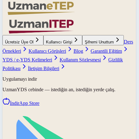
Ders
Ücretsiz Üye Ol
Kullanıcı Girişi
Şifremi Unuttum
Örnekleri
Kullanıcı Görüşleri
Blog
Garantili Eğitim
YDS / e-YDS Kelimeleri
Kullanım Sözleşmesi
Gizlilik
Politikası
İletişim Bilgileri
Uygulamayı indir
UzmanYDS
cebinde — istediğin an, istediğin yerde çalış.
İndir
App Store