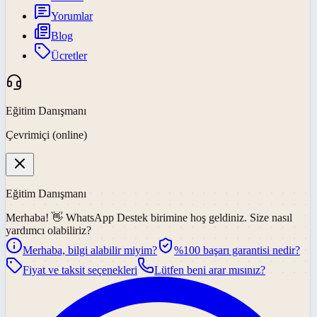
Yorumlar
Blog
Ücretler
Eğitim Danışmanı
Çevrimiçi (online)
Eğitim Danışmanı
Merhaba! 👋
WhatsApp Destek
birimine hoş geldiniz. Size nasıl
yardımcı olabiliriz?
Merhaba, bilgi alabilir miyim?
%100 başarı garantisi nedir?
Fiyat ve taksit seçenekleri
Lütfen beni arar mısınız?