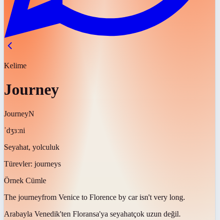
Kelime
Journey
Journey
N
ˈdʒɜːni
Seyahat, yolculuk
Türevler:
journeys
Örnek Cümle
The
journey
from Venice to Florence by car isn't very long.
Arabayla Venedik'ten Floransa'ya
seyahat
çok uzun değil.