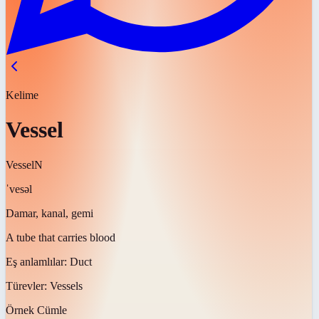
Kelime
Vessel
Vessel
N
ˈvesəl
Damar, kanal, gemi
A tube that carries blood
Eş anlamlılar:
Duct
Türevler:
Vessels
Örnek Cümle