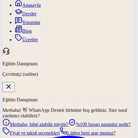
Anasayfa
Dersler
Yorumlar
Blog
Ücretler
Eğitim Danışmanı
Çevrimiçi (online)
Eğitim Danışmanı
Merhaba! 👋
WhatsApp Destek
birimine hoş geldiniz. Size nasıl
yardımcı olabiliriz?
Merhaba, bilgi alabilir miyim?
%100 başarı garantisi nedir?
Fiyat ve taksit seçenekleri
Lütfen beni arar mısınız?