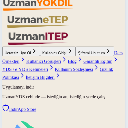
Ders
Ücretsiz Üye Ol
Kullanıcı Girişi
Şifremi Unuttum
Örnekleri
Kullanıcı Görüşleri
Blog
Garantili Eğitim
YDS / e-YDS Kelimeleri
Kullanım Sözleşmesi
Gizlilik
Politikası
İletişim Bilgileri
Uygulamayı indir
UzmanYDS
cebinde — istediğin an, istediğin yerde çalış.
İndir
App Store