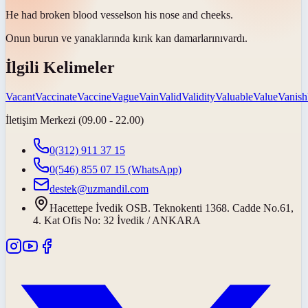
He had broken blood
vessels
on his nose and cheeks.
Onun burun ve yanaklarında kırık kan
damarlarını
vardı.
İlgili Kelimeler
Vacant
Vaccinate
Vaccine
Vague
Vain
Valid
Validity
Valuable
Value
Vanish
İletişim Merkezi (09.00 - 22.00)
0(312) 911 37 15
0(546) 855 07 15
(WhatsApp)
destek@uzmandil.com
Hacettepe İvedik OSB. Teknokenti 1368. Cadde No.61,
4. Kat Ofis No: 32 İvedik / ANKARA