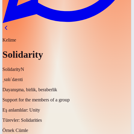
Kelime
Solidarity
Solidarity
N
ˌsɒlɪˈdærɪti
Dayanışma, birlik, beraberlik
Support for the members of a group
Eş anlamlılar:
Unity
Türevler:
Solidarities
Örnek Cümle