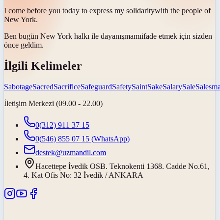
I come before you today to express my
solidarity
with the people of
New York.
Ben bugün New York halkı ile
dayanışmamı
ifade etmek için sizden
önce geldim.
İlgili Kelimeler
Sabotage
Sacred
Sacrifice
Safeguard
Safety
Saint
Sake
Salary
Sale
Salesm
İletişim Merkezi (09.00 - 22.00)
0(312) 911 37 15
0(546) 855 07 15
(WhatsApp)
destek@uzmandil.com
Hacettepe İvedik OSB. Teknokenti 1368. Cadde No.61,
4. Kat Ofis No: 32 İvedik / ANKARA