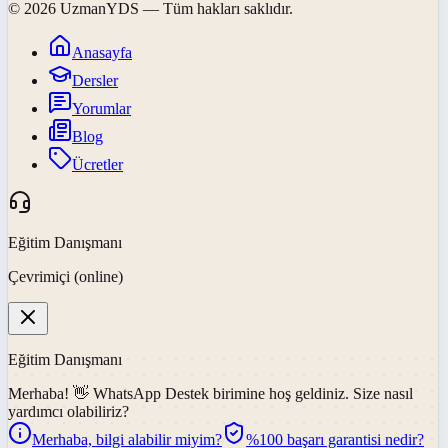
©
2026
UzmanYDS
— Tüm hakları saklıdır.
Anasayfa
Dersler
Yorumlar
Blog
Ücretler
Eğitim Danışmanı
Çevrimiçi (online)
Eğitim Danışmanı
Merhaba! 👋
WhatsApp Destek
birimine hoş geldiniz. Size nasıl
yardımcı olabiliriz?
Merhaba, bilgi alabilir miyim?
%100 başarı garantisi nedir?