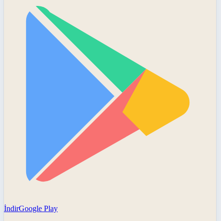
İndir
Google Play