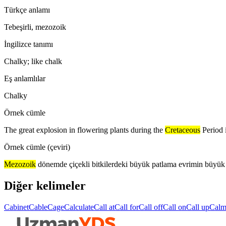
Türkçe anlamı
Tebeşirli, mezozoik
İngilizce tanımı
Chalky; like chalk
Eş anlamlılar
Chalky
Örnek cümle
The great explosion in flowering plants during the
Cretaceous
Period 
Örnek cümle (çeviri)
Mezozoik
dönemde çiçekli bitkilerdeki büyük patlama evrimin büyük
Diğer kelimeler
Cabinet
Cable
Cage
Calculate
Call at
Call for
Call off
Call on
Call up
Cal