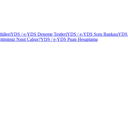
ülleri
YDS / e-YDS Deneme Testleri
YDS / e-YDS Soru Bankası
YDS 
itimimiz Nasıl Çalışır?
YDS / e-YDS Puan Hesaplama