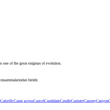
is one of the great enigmas of evolution.
 muammalarından biridir.
m
Calorific
Came across
Cancel
Candidate
Candle
Canister
Canopy
Canyon