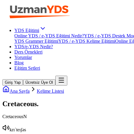
YDS Eğitimi
Online YDS / e-YDS Eğitimi Nedir?
YDS / e-YDS Destek Mod
YDS Grammer Eğitimi
YDS / e-YDS Kelime Eğitimi
Online Eğ
YDS/e-YDS Nedir?
Ders Örnekleri
Yorumlar
Blog
Eğitim Setleri
Giriş Yap
Ücretsiz Üye Ol
Ana Sayfa
Kelime Listesi
Cretaceous
.
Cretaceous
N
krɪˈteɪʃəs