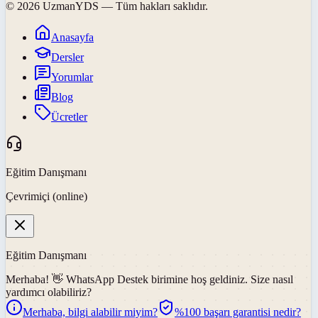
©
2026
UzmanYDS
— Tüm hakları saklıdır.
Anasayfa
Dersler
Yorumlar
Blog
Ücretler
Eğitim Danışmanı
Çevrimiçi (online)
Eğitim Danışmanı
Merhaba! 👋
WhatsApp Destek
birimine hoş geldiniz. Size nasıl
yardımcı olabiliriz?
Merhaba, bilgi alabilir miyim?
%100 başarı garantisi nedir?