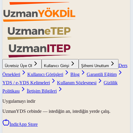
Ders
Ücretsiz Üye Ol
Kullanıcı Girişi
Şifremi Unuttum
Örnekleri
Kullanıcı Görüşleri
Blog
Garantili Eğitim
YDS / e-YDS Kelimeleri
Kullanım Sözleşmesi
Gizlilik
Politikası
İletişim Bilgileri
Uygulamayı indir
UzmanYDS
cebinde — istediğin an, istediğin yerde çalış.
İndir
App Store