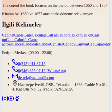
The
core
of the book focuses on the period between 1660 and 1857.
Kitabın
özü
1660 ve 1857 arasındaki döneme odaklanıyor.
İlgili Kelimeler
Cabinet
Cable
Cage
Calculate
Call at
Call for
Call off
Call on
Call
up
Calm
Calorific
Came
across
Cancel
Candidate
Candle
Canister
Canopy
Canyon
Cap
Capability
İletişim Merkezi (09.00 - 22.00)
0(312) 911 37 15
0(546) 855 07 15
(WhatsApp)
destek@uzmandil.com
Hacettepe İvedik OSB. Teknokenti 1368. Cadde No.61,
4. Kat Ofis No: 32 İvedik / ANKARA