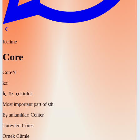
Kelime
Core
Core
N
kɔː
İç, öz, çekirdek
Most important part of sth
Eş anlamlılar:
Center
Türevler:
Cores
Örnek Cümle