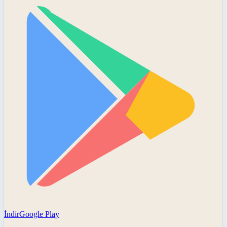
İndir
Google Play