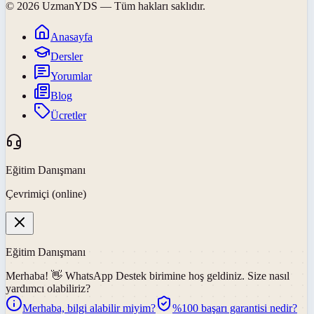
©
2026
UzmanYDS
— Tüm hakları saklıdır.
Anasayfa
Dersler
Yorumlar
Blog
Ücretler
Eğitim Danışmanı
Çevrimiçi (online)
Eğitim Danışmanı
Merhaba! 👋
WhatsApp Destek
birimine hoş geldiniz. Size nasıl
yardımcı olabiliriz?
Merhaba, bilgi alabilir miyim?
%100 başarı garantisi nedir?