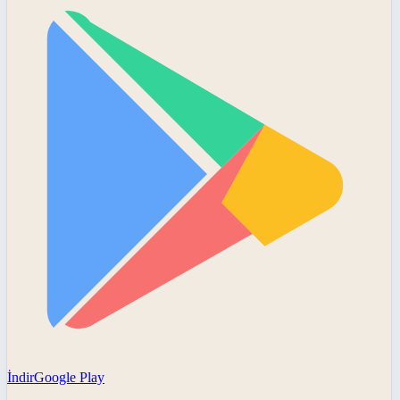
İndir
Google Play