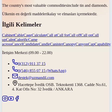
The country's most valuable
commodities
include tin and diamonds.
Ülkenin en değerli
maddeleri
kalay ve elmasları içermektedir.
İlgili Kelimeler
Cabinet
Cable
Cage
Calculate
Call at
Call for
Call off
Call on
Call
up
Calm
Calorific
Came
across
Cancel
Candidate
Candle
Canister
Canopy
Canyon
Cap
Capability
İletişim Merkezi (09.00 - 22.00)
0(312) 911 37 15
0(546) 855 07 15
(WhatsApp)
destek@uzmandil.com
Hacettepe İvedik OSB. Teknokenti 1368. Cadde No.61,
4. Kat Ofis No: 32 İvedik / ANKARA