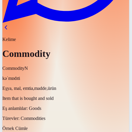
Kelime
Commodity
Commodity
N
kəˈmɒdɪti
Eşya, mal, emtia,madde,ürün
Item that is bought and sold
Eş anlamlılar:
Goods
Türevler:
Commodities
Örnek Cümle