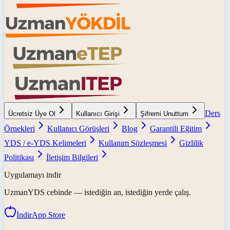
Ders
Ücretsiz Üye Ol
Kullanıcı Girişi
Şifremi Unuttum
Örnekleri
Kullanıcı Görüşleri
Blog
Garantili Eğitim
YDS / e-YDS Kelimeleri
Kullanım Sözleşmesi
Gizlilik
Politikası
İletişim Bilgileri
Uygulamayı indir
UzmanYDS
cebinde — istediğin an, istediğin yerde çalış.
İndir
App Store