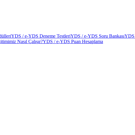
ülleri
YDS / e-YDS Deneme Testleri
YDS / e-YDS Soru Bankası
YDS 
itimimiz Nasıl Çalışır?
YDS / e-YDS Puan Hesaplama