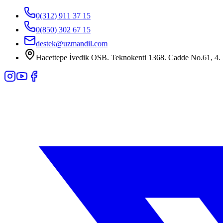
0(312) 911 37 15
0(850) 302 67 15
destek@uzmandil.com
Hacettepe İvedik OSB. Teknokenti 1368. Cadde No.61, 4