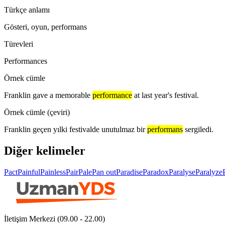
Türkçe anlamı
Gösteri, oyun, performans
Türevleri
Performances
Örnek cümle
Franklin gave a memorable
performance
at last year's festival.
Örnek cümle (çeviri)
Franklin geçen yılki festivalde unutulmaz bir
performans
sergiledi.
Diğer kelimeler
Pact
Painful
Painless
Pair
Pale
Pan out
Paradise
Paradox
Paralyse
Paralyze
İletişim Merkezi (09.00 - 22.00)