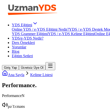
YDS Eğitimi
Online YDS / e-YDS Eğitimi Nedir?
YDS / e-YDS Destek Mod
YDS Grammer Eğitimi
YDS / e-YDS Kelime Eğitimi
Online Eğ
YDS/e-YDS Nedir?
Ders Örnekleri
Yorumlar
Blog
Eğitim Setleri
Giriş Yap
Ücretsiz Üye Ol
Ana Sayfa
Kelime Listesi
Performance
.
Performance
N
pəˈfɔːməns