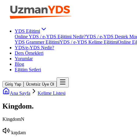
YDS Eğitimi
Online YDS / e-YDS Eğitimi Nedir?
YDS / e-YDS Destek Mod
YDS Grammer Eğitimi
YDS / e-YDS Kelime Eğitimi
Online Eğ
YDS/e-YDS Nedir?
Ders Örnekleri
Yorumlar
Blog
Eğitim Setleri
Giriş Yap
Ücretsiz Üye Ol
Ana Sayfa
Kelime Listesi
Kingdom
.
Kingdom
N
ˈkɪŋdəm