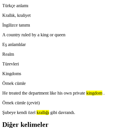
Türkçe anlamı
Krallık, kraliyet
İngilizce tanımı
A country ruled by a king or queen
Eş anlamlılar
Realm
Türevleri
Kingdoms
Örnek cümle
He treated the department like his own private
kingdom
.
Örnek cümle (çeviri)
Şubeye kendi özel
krallığı
gibi davrandı.
Diğer kelimeler