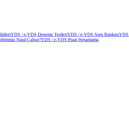
ülleri
YDS / e-YDS Deneme Testleri
YDS / e-YDS Soru Bankası
YDS 
itimimiz Nasıl Çalışır?
YDS / e-YDS Puan Hesaplama