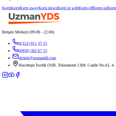
Keen
Keep
Keep away
Keep down
Keep in with
Keep off
Keep on
Keep
İletişim Merkezi (09.00 - 22.00)
0(312) 911 37 15
0(850) 302 67 15
destek@uzmandil.com
Hacettepe İvedik OSB. Teknokenti 1368. Cadde No.61, 4