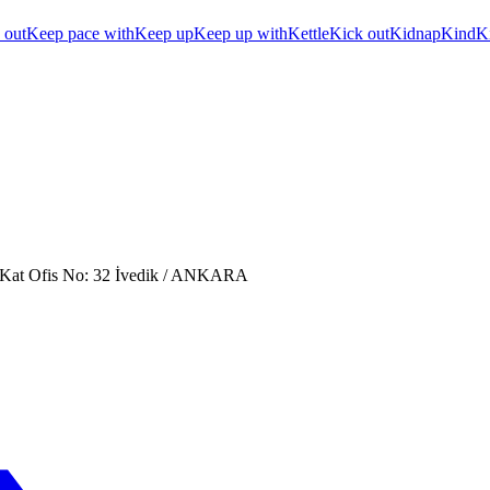
 out
Keep pace with
Keep up
Keep up with
Kettle
Kick out
Kidnap
Kind
K
. Kat Ofis No: 32 İvedik / ANKARA