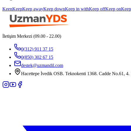
Keen
Keep
Keep away
Keep down
Keep in with
Keep off
Keep on
Keep
İletişim Merkezi (09.00 - 22.00)
0(312) 911 37 15
0(850) 302 67 15
destek@uzmandil.com
Hacettepe İvedik OSB. Teknokenti 1368. Cadde No.61, 4