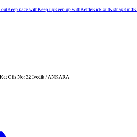
 out
Keep pace with
Keep up
Keep up with
Kettle
Kick out
Kidnap
Kind
K
. Kat Ofis No: 32 İvedik / ANKARA