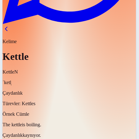
Kelime
Kettle
Kettle
N
ˈketl̩
Çaydanlık
Türevler:
Kettles
Örnek Cümle
The
kettle
is boiling.
Çaydanlık
kaynıyor.