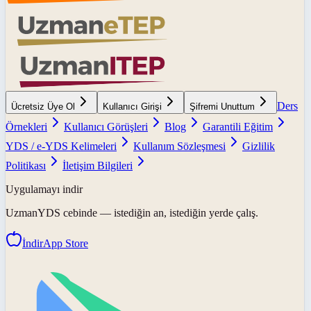
Ders
Ücretsiz Üye Ol
Kullanıcı Girişi
Şifremi Unuttum
Örnekleri
Kullanıcı Görüşleri
Blog
Garantili Eğitim
YDS / e-YDS Kelimeleri
Kullanım Sözleşmesi
Gizlilik
Politikası
İletişim Bilgileri
Uygulamayı indir
UzmanYDS
cebinde — istediğin an, istediğin yerde çalış.
İndir
App Store