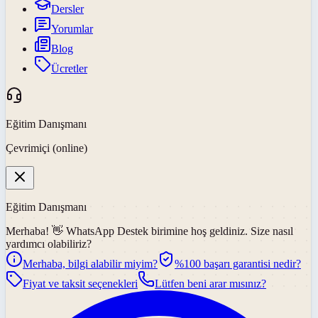
Dersler
Yorumlar
Blog
Ücretler
Eğitim Danışmanı
Çevrimiçi (online)
Eğitim Danışmanı
Merhaba! 👋
WhatsApp Destek
birimine hoş geldiniz. Size nasıl
yardımcı olabiliriz?
Merhaba, bilgi alabilir miyim?
%100 başarı garantisi nedir?
Fiyat ve taksit seçenekleri
Lütfen beni arar mısınız?