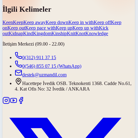
İlgili Kelimeler
Keen
Keep
Keep away
Keep down
Keep in with
Keep off
Keep
on
Keep out
Keep pace with
Keep up
Keep up with
Kick
out
Kidnap
Kind
Kingdom
Kinship
Knit
Knot
Knowledge
İletişim Merkezi (09.00 - 22.00)
0(312) 911 37 15
0(546) 855 07 15
(WhatsApp)
destek@uzmandil.com
Hacettepe İvedik OSB. Teknokenti 1368. Cadde No.61,
4. Kat Ofis No: 32 İvedik / ANKARA