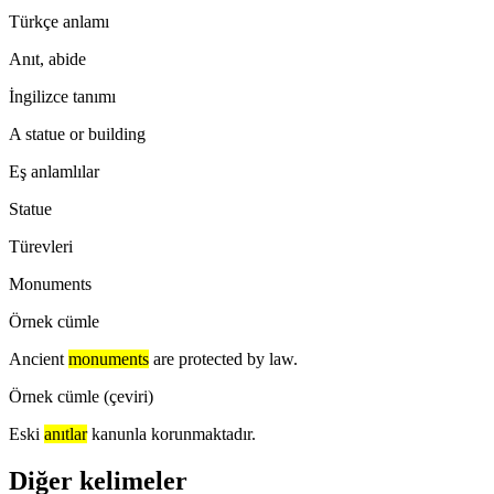
Türkçe anlamı
Anıt, abide
İngilizce tanımı
A statue or building
Eş anlamlılar
Statue
Türevleri
Monuments
Örnek cümle
Ancient
monuments
are protected by law.
Örnek cümle (çeviri)
Eski
anıtlar
kanunla korunmaktadır.
Diğer kelimeler