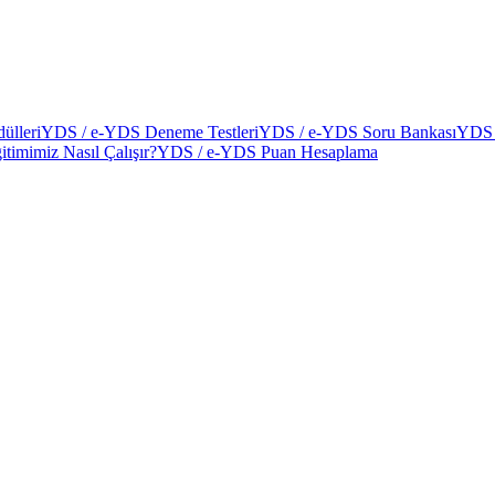
ülleri
YDS / e-YDS Deneme Testleri
YDS / e-YDS Soru Bankası
YDS 
itimimiz Nasıl Çalışır?
YDS / e-YDS Puan Hesaplama