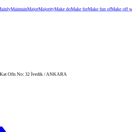
ainly
Maintain
Major
Majority
Make do
Make for
Make fun of
Make off w
. Kat Ofis No: 32 İvedik / ANKARA