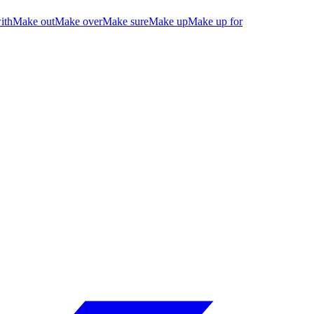
ith
Make out
Make over
Make sure
Make up
Make up for