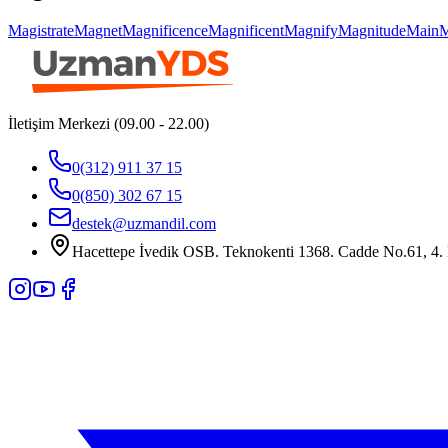
Magistrate
Magnet
Magnificence
Magnificent
Magnify
Magnitude
Main
M
İletişim Merkezi (09.00 - 22.00)
0(312) 911 37 15
0(850) 302 67 15
destek@uzmandil.com
Hacettepe İvedik OSB. Teknokenti 1368. Cadde No.61, 4