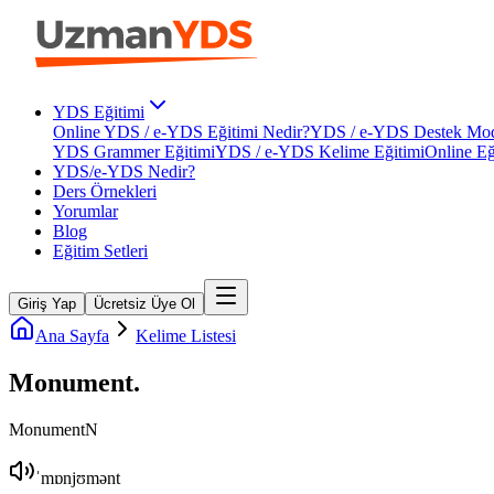
YDS Eğitimi
Online YDS / e-YDS Eğitimi Nedir?
YDS / e-YDS Destek Mod
YDS Grammer Eğitimi
YDS / e-YDS Kelime Eğitimi
Online Eğ
YDS/e-YDS Nedir?
Ders Örnekleri
Yorumlar
Blog
Eğitim Setleri
Giriş Yap
Ücretsiz Üye Ol
Ana Sayfa
Kelime Listesi
Monument
.
Monument
N
ˈmɒnjʊmənt