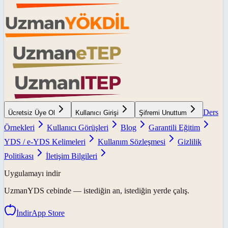
Ders
Ücretsiz Üye Ol
Kullanıcı Girişi
Şifremi Unuttum
Örnekleri
Kullanıcı Görüşleri
Blog
Garantili Eğitim
YDS / e-YDS Kelimeleri
Kullanım Sözleşmesi
Gizlilik
Politikası
İletişim Bilgileri
Uygulamayı indir
UzmanYDS
cebinde — istediğin an, istediğin yerde çalış.
İndir
App Store