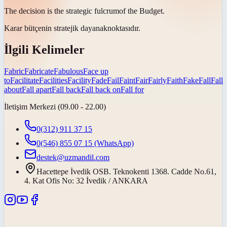
The decision is the strategic
fulcrum
of the Budget.
Karar bütçenin stratejik
dayanak
noktasıdır.
İlgili Kelimeler
Fabric
Fabricate
Fabulous
Face up
to
Facilitate
Facilities
Facility
Fade
Fail
Faint
Fair
Fairly
Faith
Fake
Fall
Fall
about
Fall apart
Fall back
Fall back on
Fall for
İletişim Merkezi (09.00 - 22.00)
0(312) 911 37 15
0(546) 855 07 15
(WhatsApp)
destek@uzmandil.com
Hacettepe İvedik OSB. Teknokenti 1368. Cadde No.61,
4. Kat Ofis No: 32 İvedik / ANKARA