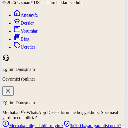
©
2026
UzmanYDS
— Tüm hakları saklıdır.
Anasayfa
Dersler
Yorumlar
Blog
Ücretler
Eğitim Danışmanı
Çevrimiçi (online)
Eğitim Danışmanı
Merhaba! 👋
WhatsApp Destek
birimine hoş geldiniz. Size nasıl
yardımcı olabiliriz?
Merhaba, bilgi alabilir miyim?
%100 başarı garantisi nedir?