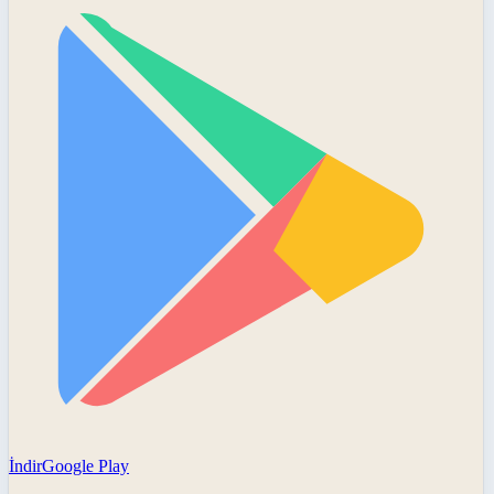
İndir
Google Play