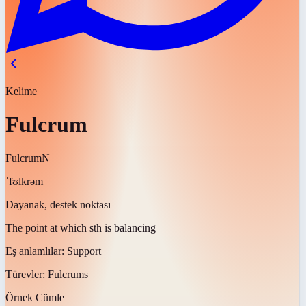
Kelime
Fulcrum
Fulcrum
N
ˈfʊlkrəm
Dayanak, destek noktası
The point at which sth is balancing
Eş anlamlılar:
Support
Türevler:
Fulcrums
Örnek Cümle