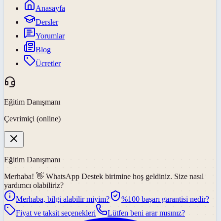
Anasayfa
Dersler
Yorumlar
Blog
Ücretler
Eğitim Danışmanı
Çevrimiçi (online)
Eğitim Danışmanı
Merhaba! 👋
WhatsApp Destek
birimine hoş geldiniz. Size nasıl
yardımcı olabiliriz?
Merhaba, bilgi alabilir miyim?
%100 başarı garantisi nedir?
Fiyat ve taksit seçenekleri
Lütfen beni arar mısınız?