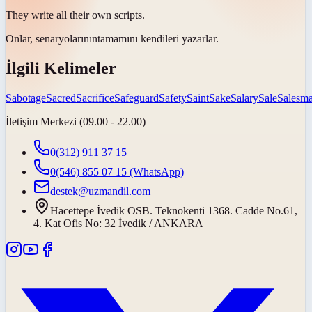
They write all their own
scripts
.
Onlar,
senaryolarının
tamamını kendileri yazarlar.
İlgili Kelimeler
Sabotage
Sacred
Sacrifice
Safeguard
Safety
Saint
Sake
Salary
Sale
Salesm
İletişim Merkezi (09.00 - 22.00)
0(312) 911 37 15
0(546) 855 07 15
(WhatsApp)
destek@uzmandil.com
Hacettepe İvedik OSB. Teknokenti 1368. Cadde No.61,
4. Kat Ofis No: 32 İvedik / ANKARA