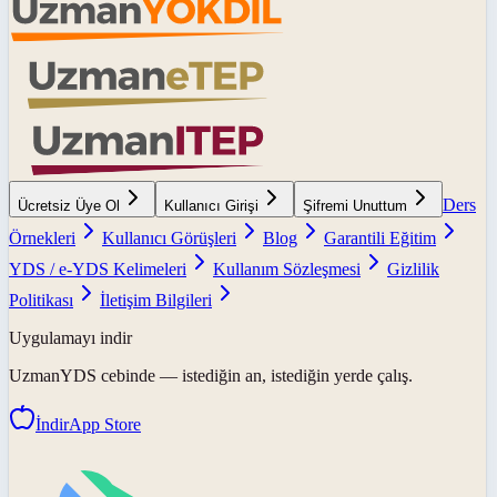
Ders
Ücretsiz Üye Ol
Kullanıcı Girişi
Şifremi Unuttum
Örnekleri
Kullanıcı Görüşleri
Blog
Garantili Eğitim
YDS / e-YDS Kelimeleri
Kullanım Sözleşmesi
Gizlilik
Politikası
İletişim Bilgileri
Uygulamayı indir
UzmanYDS
cebinde — istediğin an, istediğin yerde çalış.
İndir
App Store