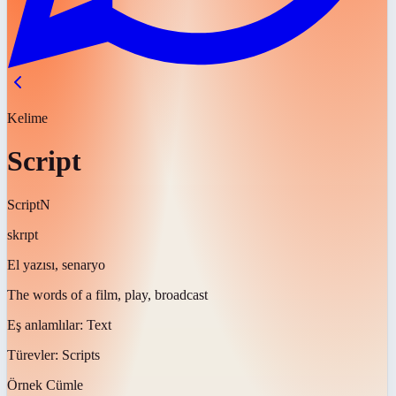
Kelime
Script
Script
N
skrɪpt
El yazısı, senaryo
The words of a film, play, broadcast
Eş anlamlılar:
Text
Türevler:
Scripts
Örnek Cümle